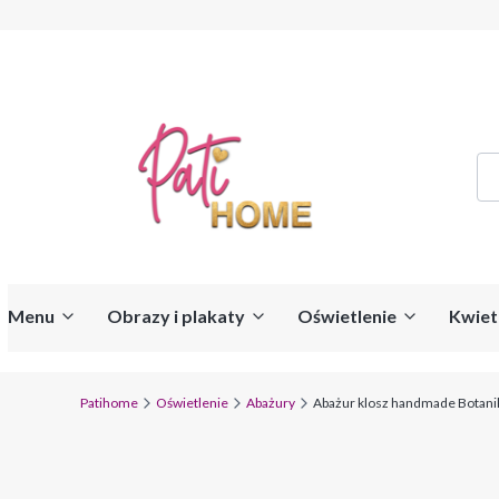
Menu
Obrazy i plakaty
Oświetlenie
Kwiet
Patihome
Oświetlenie
Abażury
Abażur klosz handmade Botanik 