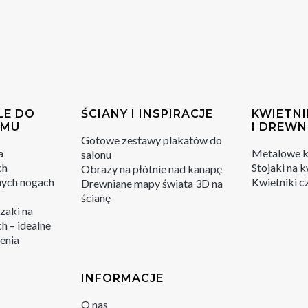
LE DO
ŚCIANY I INSPIRACJE
KWIETNI
OMU
I DREWN
Gotowe zestawy plakatów do
a
Metalowe kw
salonu
ch
Stojaki na k
Obrazy na płótnie nad kanapę
nych nogach
Kwietniki c
Drewniane mapy świata 3D na
ścianę
zaki na
h – idealne
ienia
INFORMACJE
O nas