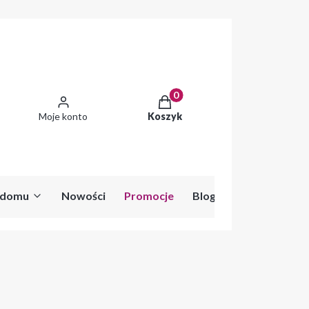
Produkty w koszyku: 0. Zobac
Moje konto
Koszyk
o domu
Nowości
Promocje
Blog