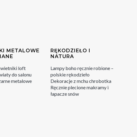
KI METALOWE
RĘKODZIEŁO I
IANE
NATURA
ietniki loft
Lampy boho ręcznie robione –
wiaty do salonu
polskie rękodzieło
zarne metalowe
Dekoracje z mchu chrobotka
Ręcznie plecione makramy i
łapacze snów