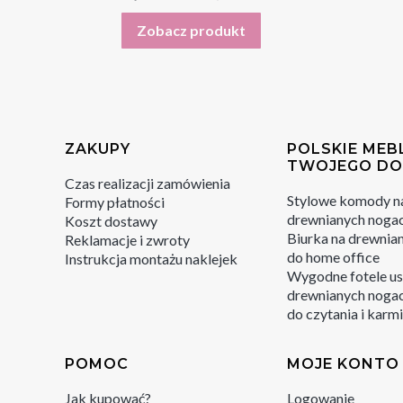
Zobacz produkt
Linki w stopce
ZAKUPY
POLSKIE MEB
TWOJEGO D
Czas realizacji zamówienia
Stylowe komody n
Formy płatności
drewnianych noga
Koszt dostawy
Biurka na drewnia
Reklamacje i zwroty
do home office
Instrukcja montażu naklejek
Wygodne fotele us
drewnianych nogac
do czytania i karm
POMOC
MOJE KONTO
Jak kupować?
Logowanie