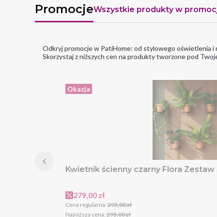
Promocje
Wszystkie produkty w promocj
Odkryj promocje w PatiHome: od stylowego oświetlenia i n
Skorzystaj z niższych cen na produkty tworzone pod Twoj
Okazja
Kwietnik ścienny czarny Flora Zestaw
Cena promocyjna
279,00 zł
Cena regularna:
295,00 zł
Najniższa cena:
295,00 zł