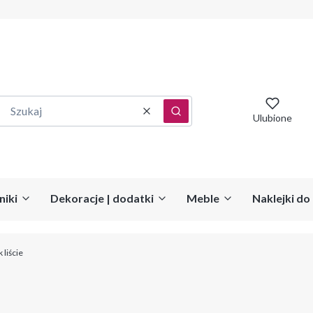
Wyczyść
Szukaj
Ulubione
niki
Dekoracje | dodatki
Meble
Naklejki d
liście