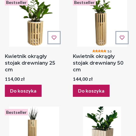
Bestseller
Bestseller
5.0
Kwietnik okrągły
Kwietnik okrągły
stojak drewniany 25
stojak drewniany 50
cm
cm
Cena
Cena
114,00 zł
144,00 zł
Do koszyka
Do koszyka
Bestseller