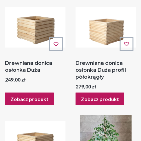
Drewniana donica
Drewniana donica
osłonka Duża
osłonka Duża profil
półokrągły
Cena
249,00 zł
Cena
279,00 zł
Zobacz produkt
Zobacz produkt