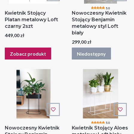
5.0
Kwietnik Stojący
Nowoczesny Kwietnik
Platan metalowy Loft
Stojący Benjamin
czarny 2szt
metalowy styl Loft
biały
Cena
449,00 zł
Cena
299,00 zł
Zobacz produkt
Niedostępny
5.0
Nowoczesny Kwietnik
Kwietnik Stojący Aloes