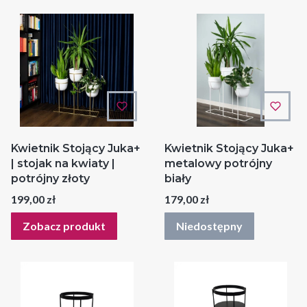
Kwietnik Stojący Juka+
Kwietnik Stojący Juka+
| stojak na kwiaty |
metalowy potrójny
potrójny złoty
biały
Cena
Cena
199,00 zł
179,00 zł
Zobacz produkt
Niedostępny