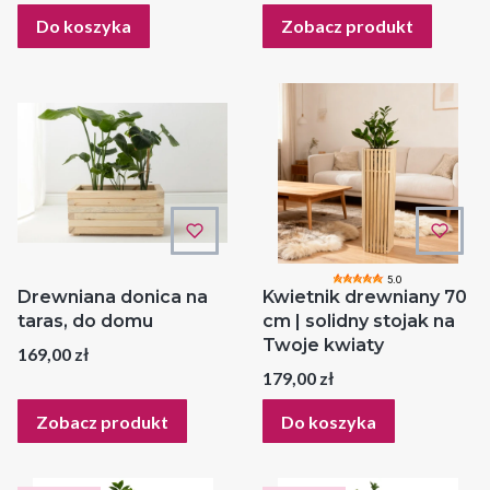
Do koszyka
Zobacz produkt
5.0
Drewniana donica na
Kwietnik drewniany 70
taras, do domu
cm | solidny stojak na
Twoje kwiaty
Cena
169,00 zł
Cena
179,00 zł
Zobacz produkt
Do koszyka