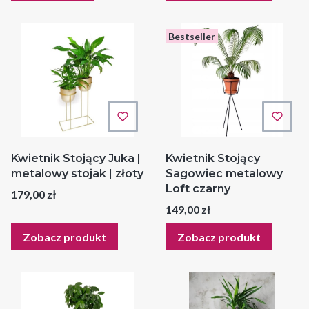
Bestseller
Kwietnik Stojący Juka |
Kwietnik Stojący
metalowy stojak | złoty
Sagowiec metalowy
Loft czarny
Cena
179,00 zł
Cena
149,00 zł
Zobacz produkt
Zobacz produkt