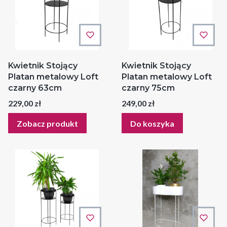
Kwietnik Stojący
Kwietnik Stojący
Platan metalowy Loft
Platan metalowy Loft
czarny 63cm
czarny 75cm
Cena
Cena
229,00 zł
249,00 zł
Zobacz produkt
Do koszyka