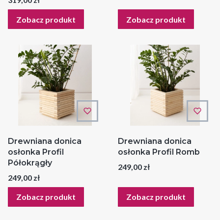
Zobacz produkt
Zobacz produkt
Drewniana donica
Drewniana donica
osłonka Profil
osłonka Profil Romb
Półokrągły
Cena
249,00 zł
Cena
249,00 zł
Zobacz produkt
Zobacz produkt