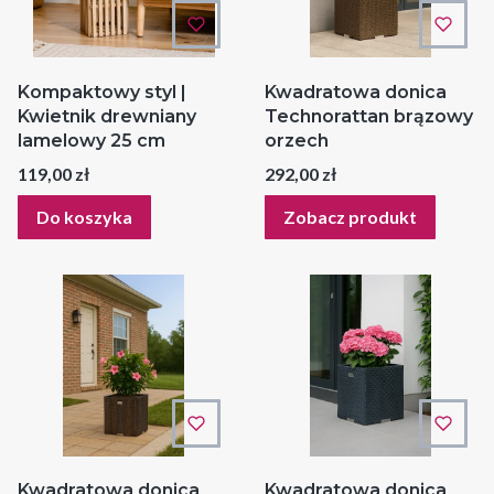
Kompaktowy styl |
Kwadratowa donica
Kwietnik drewniany
Technorattan brązowy
lamelowy 25 cm
orzech
Cena
Cena
119,00 zł
292,00 zł
Do koszyka
Zobacz produkt
Kwadratowa donica
Kwadratowa donica