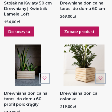
Stojak na Kwiaty 50 cm
Drewniana donica na
Drewniany | Kwietnik
taras, do domu 60 cm
Lamele Loft
Cena
269,00 zł
Cena
154,00 zł
Do koszyka
Zobacz produkt
Drewniana donica na
Drewniana donica
taras, do domu 60
osłonka
profil półokrągły
Cena
219,00 zł
Cena
319,00 zł