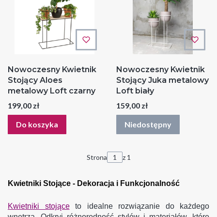
Nowoczesny Kwietnik
Nowoczesny Kwietnik
Stojący Aloes
Stojący Juka metalowy
metalowy Loft czarny
Loft biały
Cena
Cena
199,00 zł
159,00 zł
Do koszyka
Niedostępny
Strona
z 1
Kwietniki Stojące - Dekoracja i Funkcjonalność
Kwietniki stojące
to idealne rozwiązanie do każdego
wnętrza. Odkryj różnorodność stylów i materiałów, które