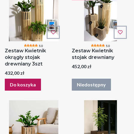
5.0
5.0
Zestaw Kwietnik
Zestaw Kwietnik
okrągły stojak
stojak drewniany
drewniany 3szt
Cena
452,00 zł
Cena
432,00 zł
Do koszyka
Niedostępny