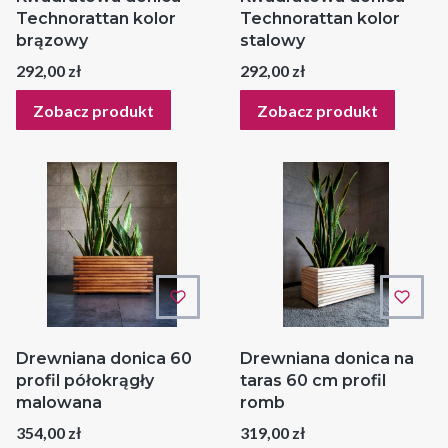
Technorattan kolor
Technorattan kolor
brązowy
stalowy
Cena
Cena
292,00 zł
292,00 zł
Zobacz produkt
Zobacz produkt
Drewniana donica 60
Drewniana donica na
profil półokrągły
taras 60 cm profil
malowana
romb
Cena
Cena
354,00 zł
319,00 zł