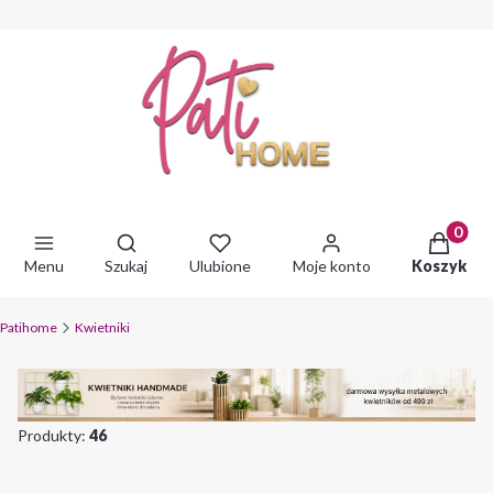
Produkty 
Otwórz wyszukiwarkę
Menu
Szukaj
Ulubione
Moje konto
Koszyk
Patihome
Kwietniki
Produkty:
46