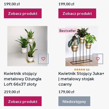
Cena
Cena
199,00 zł
199,00 zł
Zobacz produkt
Zobacz produkt
Bestseller
5.0
Kwietnik stojący
Kwietnik Stojący Juka+
metalowy Dżungla
| metalowy stojak
Loft 66x37 złoty
czarny
Cena
Cena
219,00 zł
179,00 zł
Zobacz produkt
Niedostępny