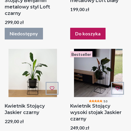
Stojący Benjamin
metalowy Loft biały
metalowy styl Loft
Cena
199,00 zł
czarny
Cena
299,00 zł
Niedostępny
Do koszyka
Bestseller
5.0
Kwietnik Stojący
Kwietnik Stojący
Jaskier czarny
wysoki stojak Jaskier
czarny
Cena
229,00 zł
Cena
249,00 zł