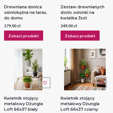
Drewniana donica
Zestaw drewnianych
ośmiokątna na taras,
donic osłonki na
do domu
kwiatka 3szt
Cena
Cena
179,00 zł
249,00 zł
Zobacz produkt
Zobacz produkt
Kwietnik stojący
Kwietnik stojący
metalowy Dżungla
metalowy Dżungla
Loft 66x37 biały
Loft 66x37 czarny