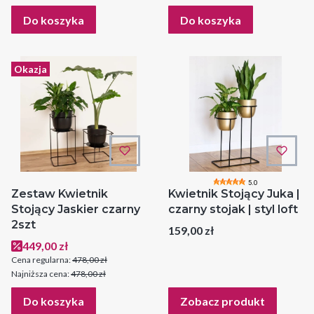
Do koszyka
Do koszyka
Okazja
5.0
Zestaw Kwietnik
Kwietnik Stojący Juka |
Stojący Jaskier czarny
czarny stojak | styl loft
2szt
Cena
159,00 zł
Cena promocyjna
449,00 zł
Cena regularna:
478,00 zł
Najniższa cena:
478,00 zł
Do koszyka
Zobacz produkt