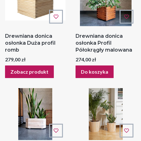
Drewniana donica
Drewniana donica
osłonka Duża profil
osłonka Profil
romb
Półokrągły malowana
Cena
Cena
279,00 zł
274,00 zł
Zobacz produkt
Do koszyka