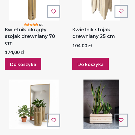
5.0
Kwietnik okrągły
Kwietnik stojak
stojak drewniany 70
drewniany 25 cm
cm
Cena
104,00 zł
Cena
174,00 zł
Do koszyka
Do koszyka