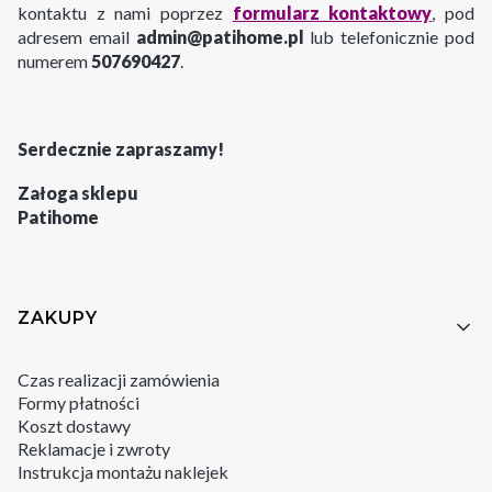
kontaktu z nami poprzez
formularz kontaktowy
, pod
adresem email
admin@patihome.pl
lub telefonicznie pod
numerem
507690427
.
Serdecznie zapraszamy!
Załoga sklepu
Patihome
Linki w stopce
ZAKUPY
Czas realizacji zamówienia
Formy płatności
Koszt dostawy
Reklamacje i zwroty
Instrukcja montażu naklejek