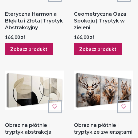
Eteryczna Harmonia
Geometryczna Oaza
Błękitu i Złota |Tryptyk
Spokoju | Tryptyk w
Abstrakcyjny
zieleni
Cena
Cena
166,00 zł
166,00 zł
Zobacz produkt
Zobacz produkt
Obraz na płótnie |
Obraz na płótnie |
tryptyk abstrakcja
tryptyk ze zwierzętami