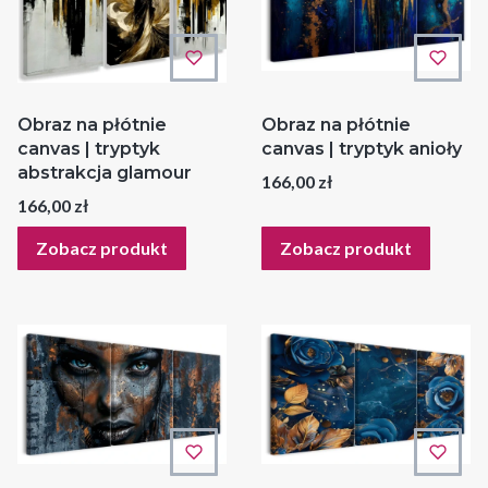
Obraz na płótnie
Obraz na płótnie
canvas | tryptyk
canvas | tryptyk anioły
abstrakcja glamour
Cena
166,00 zł
Cena
166,00 zł
Zobacz produkt
Zobacz produkt