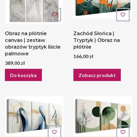
Obraz na płótnie
Zachód Słońca |
canvas | zestaw
Tryptyk | Obraz na
obrazów tryptyk liście
płótnie
palmowe
Cena
166,00 zł
Cena
389,00 zł
Do koszyka
Zobacz produkt