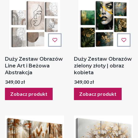
Duży Zestaw Obrazów
Duży Zestaw Obrazów
Line Art i Beżowa
zielony złoty | obraz
Abstrakcja
kobieta
Cena
Cena
349,00 zł
349,00 zł
Zobacz produkt
Zobacz produkt