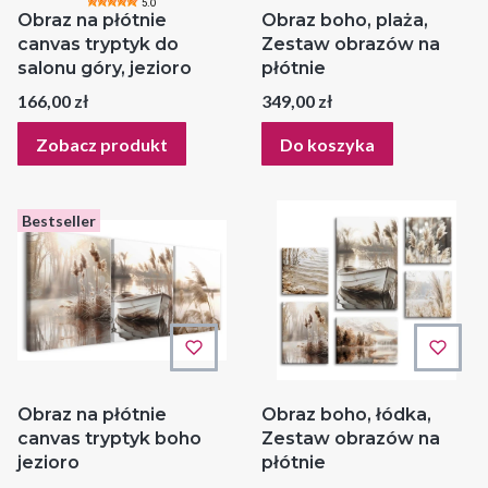
5.0
Obraz na płótnie
Obraz boho, plaża,
canvas tryptyk do
Zestaw obrazów na
salonu góry, jezioro
płótnie
Cena
Cena
166,00 zł
349,00 zł
Zobacz produkt
Do koszyka
Bestseller
Obraz na płótnie
Obraz boho, łódka,
canvas tryptyk boho
Zestaw obrazów na
jezioro
płótnie