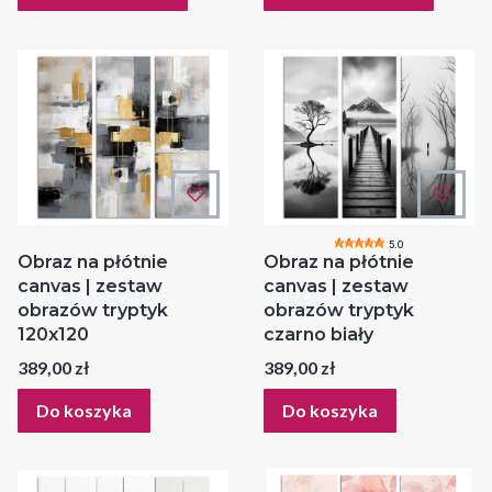
5.0
Obraz na płótnie
Obraz na płótnie
canvas | zestaw
canvas | zestaw
obrazów tryptyk
obrazów tryptyk
120x120
czarno biały
Cena
Cena
389,00 zł
389,00 zł
Do koszyka
Do koszyka