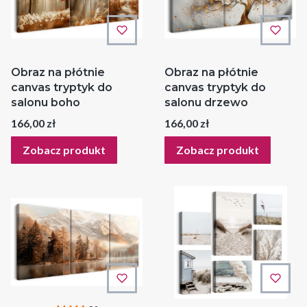
Obraz na płótnie
Obraz na płótnie
canvas tryptyk do
canvas tryptyk do
salonu boho
salonu drzewo
Cena
Cena
166,00 zł
166,00 zł
Zobacz produkt
Zobacz produkt