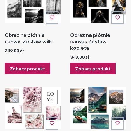
Obraz na płótnie
Obraz na płótnie
canvas Zestaw wilk
canvas Zestaw
kobieta
Cena
349,00 zł
Cena
349,00 zł
Zobacz produkt
Zobacz produkt