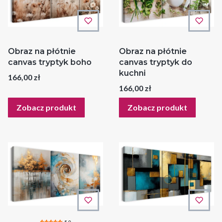
Obraz na płótnie
Obraz na płótnie
canvas tryptyk boho
canvas tryptyk do
kuchni
Cena
166,00 zł
Cena
166,00 zł
Zobacz produkt
Zobacz produkt