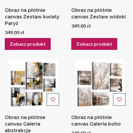
Obraz na płótnie
Obraz na płótnie
canvas Zestaw kwiaty
canvas Zestaw widoki
Paryż
Cena
349,00 zł
Cena
349,00 zł
Zobacz produkt
Zobacz produkt
Obraz na płótnie
Obraz na płótnie
canvas Galeria
canvas Galeria boho
abstrakcja
Cena
349,00 zł