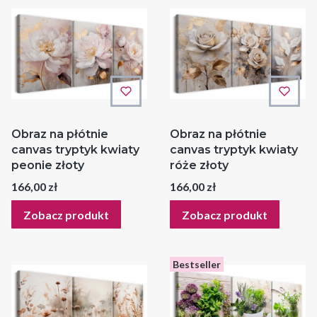
Obraz na płótnie
Obraz na płótnie
canvas tryptyk kwiaty
canvas tryptyk kwiaty
peonie złoty
róże złoty
Cena
Cena
166,00 zł
166,00 zł
Zobacz produkt
Zobacz produkt
Bestseller