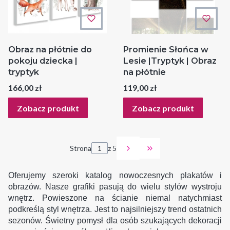
Obraz na płótnie do
Promienie Słońca w
pokoju dziecka |
Lesie |Tryptyk | Obraz
tryptyk
na płótnie
Cena
Cena
166,00 zł
119,00 zł
Zobacz produkt
Zobacz produkt
Strona
z 5
Przejdź do ostatniej
Oferujemy szeroki katalog nowoczesnych plakatów i
obrazów. Nasze grafiki pasują do wielu stylów wystroju
wnętrz. Powieszone na ścianie niemal natychmiast
podkreślą styl wnętrza. Jest to najsilniejszy trend ostatnich
sezonów. Świetny pomysł dla osób szukających dekoracji