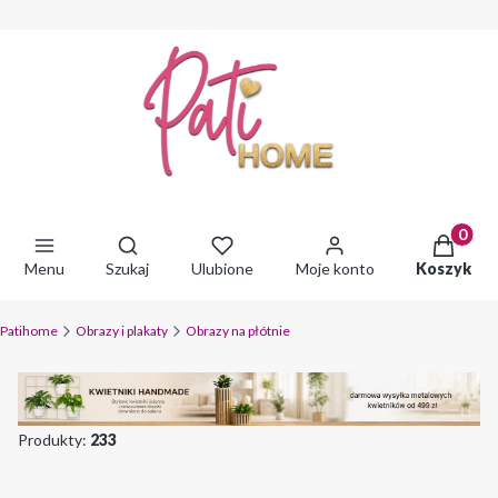
Produkty 
Otwórz wyszukiwarkę
Menu
Szukaj
Ulubione
Moje konto
Koszyk
Patihome
Obrazy i plakaty
Obrazy na płótnie
Produkty:
233