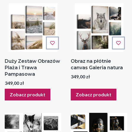
Duży Zestaw Obrazów
Obraz na płótnie
Plaża i Trawa
canvas Galeria natura
Pampasowa
Cena
349,00 zł
Cena
349,00 zł
Zobacz produkt
Zobacz produkt