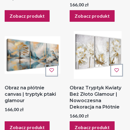
Cena
166,00 zł
Zobacz produkt
Zobacz produkt
Obraz na płótnie
Obraz Tryptyk Kwiaty
canvas | tryptyk ptaki
Beż Złoto Glamour |
glamour
Nowoczesna
Dekoracja na Płótnie
Cena
166,00 zł
Cena
166,00 zł
Zobacz produkt
Zobacz produkt