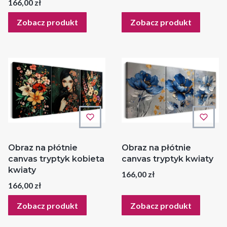
Cena
166,00 zł
Zobacz produkt
Zobacz produkt
Obraz na płótnie
Obraz na płótnie
canvas tryptyk kobieta
canvas tryptyk kwiaty
kwiaty
Cena
166,00 zł
Cena
166,00 zł
Zobacz produkt
Zobacz produkt