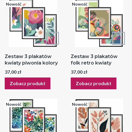
Nowość
Nowość
Zestaw 3 plakatów
Zestaw 3 plakatów
kwiaty piwonia kolory
folk retro kwiaty
Cena
Cena
37,00 zł
37,00 zł
Zobacz produkt
Zobacz produkt
Nowość
Nowość