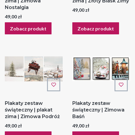
zima | Zimowa
zima | Złoty Blask Zimy
Nostalgia
Cena
49,00 zł
Cena
49,00 zł
Zobacz produkt
Zobacz produkt
Plakaty zestaw
Plakaty zestaw
świąteczny | plakat
świąteczny | Zimowa
zima | Zimowa Podróż
Baśń
Cena
Cena
49,00 zł
49,00 zł