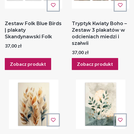
Zestaw Folk Blue Birds
Tryptyk Kwiaty Boho –
| plakaty
Zestaw 3 plakatów w
Skandynawski Folk
odcieniach miedzi i
szałwii
Cena
37,00 zł
Cena
37,00 zł
Zobacz produkt
Zobacz produkt