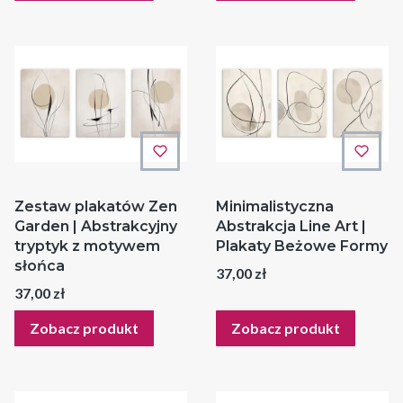
Zestaw plakatów Zen
Minimalistyczna
Garden | Abstrakcyjny
Abstrakcja Line Art |
tryptyk z motywem
Plakaty Beżowe Formy
słońca
Cena
37,00 zł
Cena
37,00 zł
Zobacz produkt
Zobacz produkt