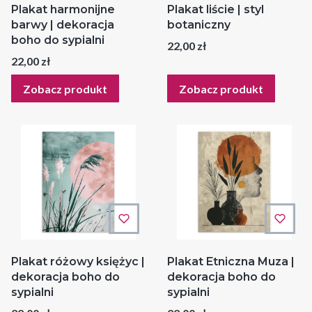
Plakat harmonijne
Plakat liście | styl
barwy | dekoracja
botaniczny
boho do sypialni
Cena
22,00 zł
Cena
22,00 zł
Zobacz produkt
Zobacz produkt
Plakat różowy księżyc |
Plakat Etniczna Muza |
dekoracja boho do
dekoracja boho do
sypialni
sypialni