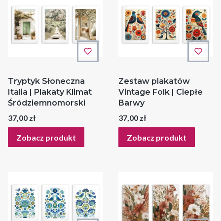
Tryptyk Słoneczna
Zestaw plakatów
Italia | Plakaty Klimat
Vintage Folk | Ciepłe
Śródziemnomorski
Barwy
Cena
Cena
37,00 zł
37,00 zł
Zobacz produkt
Zobacz produkt