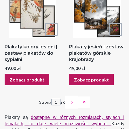
Plakaty kolory jesieni |
Plakaty jesień | zestaw
zestaw plakatów do
plakatów górskie
sypialni
krajobrazy
Cena
Cena
49,00 zł
49,00 zł
Zobacz produkt
Zobacz produkt
Strona
z 6
Przejdź do ostatniej
Plakaty są
dostępne w różnych rozmiarach, stylach i
tematach, co daje wiele możliwości wyboru.
Każdy