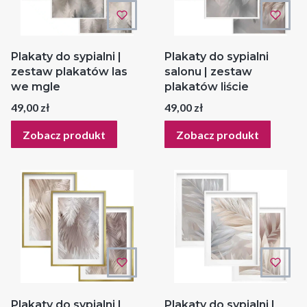
Plakaty do sypialni |
Plakaty do sypialni
zestaw plakatów las
salonu | zestaw
we mgle
plakatów liście
Cena
Cena
49,00 zł
49,00 zł
Zobacz produkt
Zobacz produkt
Plakaty do sypialni |
Plakaty do sypialni |