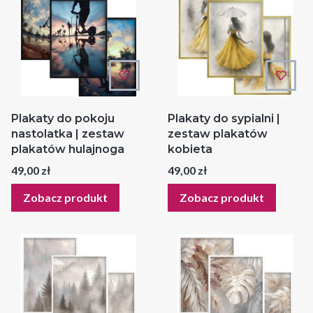
Plakaty do pokoju
Plakaty do sypialni |
nastolatka | zestaw
zestaw plakatów
plakatów hulajnoga
kobieta
Cena
Cena
49,00 zł
49,00 zł
Zobacz produkt
Zobacz produkt