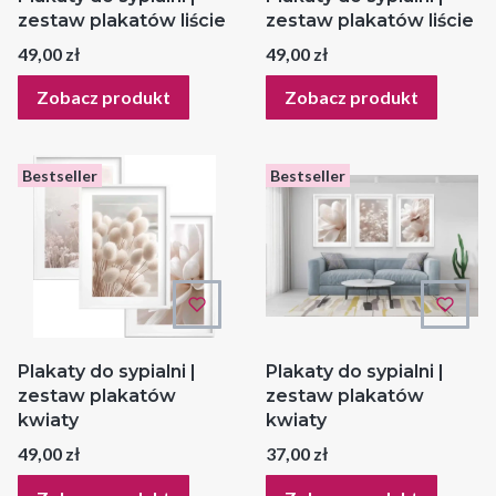
zestaw plakatów liście
zestaw plakatów liście
Cena
Cena
49,00 zł
49,00 zł
Zobacz produkt
Zobacz produkt
Bestseller
Bestseller
Plakaty do sypialni |
Plakaty do sypialni |
zestaw plakatów
zestaw plakatów
kwiaty
kwiaty
Cena
Cena
49,00 zł
37,00 zł