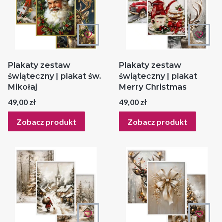
Plakaty zestaw
Plakaty zestaw
świąteczny | plakat św.
świąteczny | plakat
Mikołaj
Merry Christmas
Cena
Cena
49,00 zł
49,00 zł
Zobacz produkt
Zobacz produkt