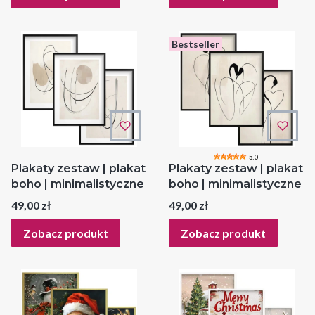
Bestseller
5.0
Plakaty zestaw | plakat
Plakaty zestaw | plakat
boho | minimalistyczne
boho | minimalistyczne
Cena
Cena
49,00 zł
49,00 zł
Zobacz produkt
Zobacz produkt