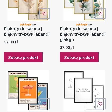
5.0
5.0
Plakaty do salonu |
Plakaty do salonu |
piękny tryptyk japandi
piękny tryptyk japandi
ginkgo
Cena
37,00 zł
Cena
37,00 zł
Zobacz produkt
Zobacz produkt