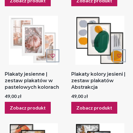
Zobacz produkt
Zobacz produkt
Plakaty jesienne |
Plakaty kolory jesieni |
zestaw plakatów w
zestaw plakatów
pastelowych kolorach
Abstrakcja
Cena
Cena
49,00 zł
49,00 zł
Zobacz produkt
Zobacz produkt