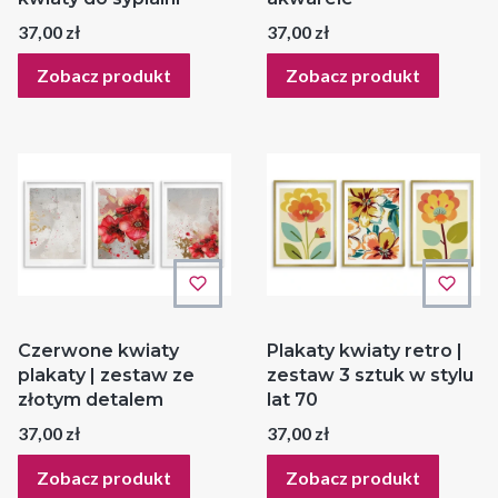
Cena
Cena
37,00 zł
37,00 zł
Zobacz produkt
Zobacz produkt
Czerwone kwiaty
Plakaty kwiaty retro |
plakaty | zestaw ze
zestaw 3 sztuk w stylu
złotym detalem
lat 70
Cena
Cena
37,00 zł
37,00 zł
Zobacz produkt
Zobacz produkt