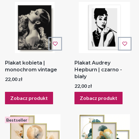
Plakat kobieta |
Plakat Audrey
monochrom vintage
Hepburn | czarno -
biały
Cena
22,00 zł
Cena
22,00 zł
Zobacz produkt
Zobacz produkt
Bestseller