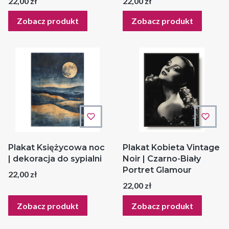
Cena
Cena
22,00 zł
22,00 zł
Zobacz produkt
Zobacz produkt
Plakat Księżycowa noc
Plakat Kobieta Vintage
| dekoracja do sypialni
Noir | Czarno-Biały
Portret Glamour
Cena
22,00 zł
Cena
22,00 zł
Zobacz produkt
Zobacz produkt