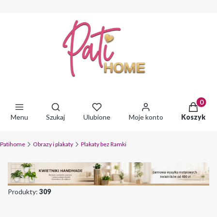
Produkty 
Otwórz wyszukiwarkę
Menu
Szukaj
Ulubione
Moje konto
Koszyk
Patihome
Obrazy i plakaty
Plakaty bez Ramki
Produkty:
309