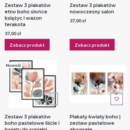
Zestaw 3 plakatów
Zestaw 3 plakatów
etno boho słońce
nowoczesny salon
księżyc i wazon
Cena
37,00 zł
terakota
Cena
37,00 zł
Zobacz produkt
Zobacz produkt
Nowość
Zestaw 3 plakatów
Plakaty kwiaty boho |
boho pastelowe liście i
zestaw pastelowe
kwiaty do sypialni
akwarele