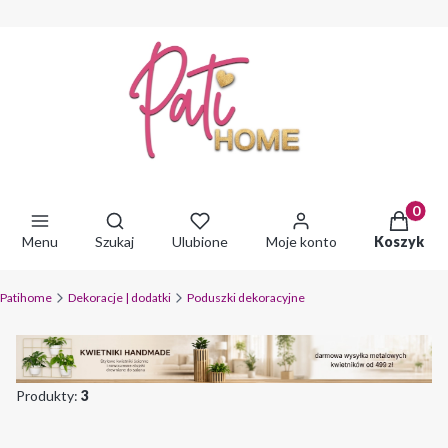
Produkty 
Otwórz wyszukiwarkę
Menu
Szukaj
Ulubione
Moje konto
Koszyk
Patihome
Dekoracje | dodatki
Poduszki dekoracyjne
Produkty:
3