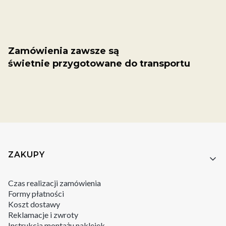
Zamówienia zawsze są
świetnie przygotowane do transportu
Linki w stopce
ZAKUPY
Czas realizacji zamówienia
Formy płatności
Koszt dostawy
Reklamacje i zwroty
Instrukcja montażu naklejek