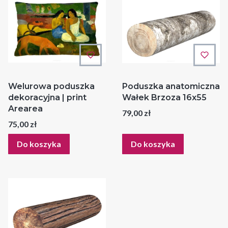
Welurowa poduszka
Poduszka anatomiczna
dekoracyjna | print
Wałek Brzoza 16x55
Arearea
Cena
79,00 zł
Cena
75,00 zł
Do koszyka
Do koszyka