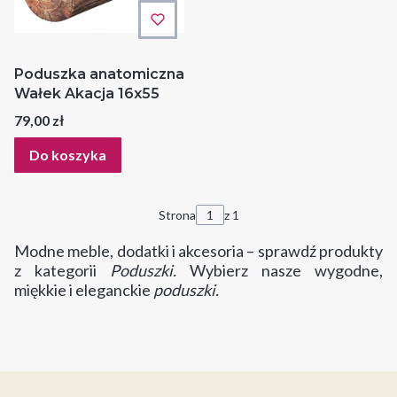
Poduszka anatomiczna
Wałek Akacja 16x55
Cena
79,00 zł
Do koszyka
Strona
z 1
Modne meble, dodatki i akcesoria – sprawdź produkty
z kategorii
Poduszki.
Wybierz nasze wygodne,
miękkie i eleganckie
poduszki.