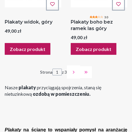
3.0
Plakaty widok, góry
Plakaty boho bez
ramek las góry
Cena
49,00 zł
Cena
49,00 zł
Zobacz produkt
Zobacz produkt
Strona
z 3
Przejdź do ostatniej
Nasze
plakaty
przyciągają spojrzenia, staną się
nietuzinkową
ozdobą w pomieszczeniu.
Plakaty
na ścianę to wspaniały pomysł na aranżację