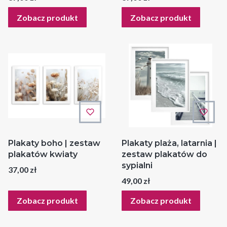
Zobacz produkt
Zobacz produkt
Plakaty boho | zestaw
Plakaty plaża, latarnia |
plakatów kwiaty
zestaw plakatów do
sypialni
Cena
37,00 zł
Cena
49,00 zł
Zobacz produkt
Zobacz produkt