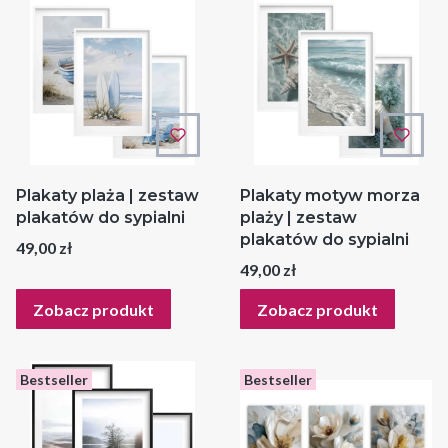
Plakaty plaża | zestaw
Plakaty motyw morza
plakatów do sypialni
plaży | zestaw
plakatów do sypialni
Cena
49,00 zł
Cena
49,00 zł
Zobacz produkt
Zobacz produkt
Bestseller
Bestseller