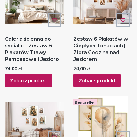
Galeria ścienna do
Zestaw 6 Plakatów w
sypialni – Zestaw 6
Ciepłych Tonacjach |
Plakatów Trawy
Złota Godzina nad
Pampasowe i Jezioro
Jeziorem
Cena
Cena
74,00 zł
74,00 zł
Zobacz produkt
Zobacz produkt
Bestseller