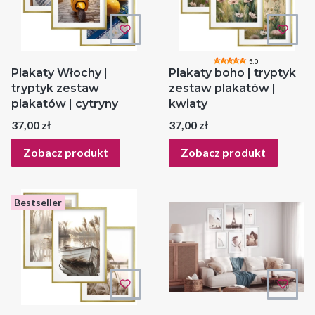
5.0
Plakaty Włochy |
Plakaty boho | tryptyk
tryptyk zestaw
zestaw plakatów |
plakatów | cytryny
kwiaty
Cena
Cena
37,00 zł
37,00 zł
Zobacz produkt
Zobacz produkt
Bestseller