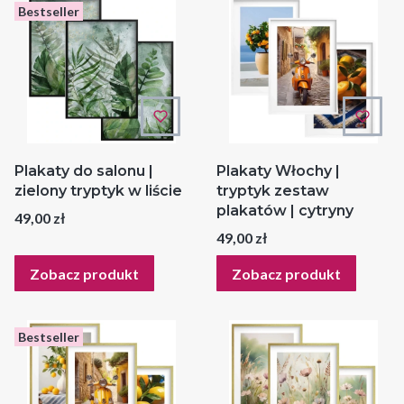
Bestseller
Plakaty do salonu |
Plakaty Włochy |
zielony tryptyk w liście
tryptyk zestaw
plakatów | cytryny
Cena
49,00 zł
Cena
49,00 zł
Zobacz produkt
Zobacz produkt
Bestseller