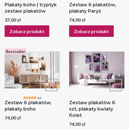
Plakaty boho | tryptyk
Zestaw 6 plakatów,
zestaw plakatów
plakaty Paryż
Cena
Cena
37,00 zł
74,00 zł
Zobacz produkt
Zobacz produkt
Bestseller
5.0
Zestaw 6 plakatów,
Zestaw plakatów 6
plakaty boho
szt, plakaty kwiaty
fiolet
Cena
74,00 zł
Cena
74,00 zł