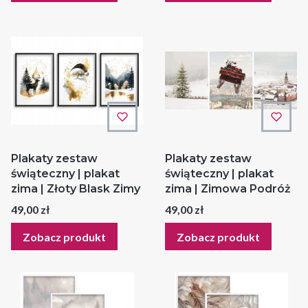
Plakaty zestaw
Plakaty zestaw
świąteczny | plakat
świąteczny | plakat
zima | Złoty Blask Zimy
zima | Zimowa Podróż
Cena
Cena
49,00 zł
49,00 zł
Zobacz produkt
Zobacz produkt