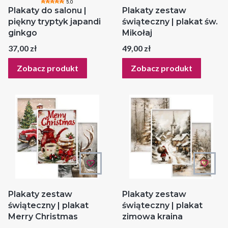
5.0
Plakaty do salonu |
Plakaty zestaw
piękny tryptyk japandi
świąteczny | plakat św.
ginkgo
Mikołaj
Cena
Cena
37,00 zł
49,00 zł
Zobacz produkt
Zobacz produkt
Plakaty zestaw
Plakaty zestaw
świąteczny | plakat
świąteczny | plakat
Merry Christmas
zimowa kraina