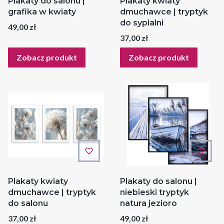
Plakaty do salonu |
Plakaty kwiaty
grafika w kwiaty
dmuchawce | tryptyk
do sypialni
Cena
49,00 zł
Cena
37,00 zł
Zobacz produkt
Zobacz produkt
Plakaty kwiaty
Plakaty do salonu |
dmuchawce | tryptyk
niebieski tryptyk
do salonu
natura jezioro
Cena
Cena
37,00 zł
49,00 zł