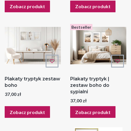
Zobacz produkt
Zobacz produkt
Bestseller
Plakaty tryptyk zestaw
Plakaty tryptyk |
boho
zestaw boho do
sypialni
Cena
37,00 zł
Cena
37,00 zł
Zobacz produkt
Zobacz produkt