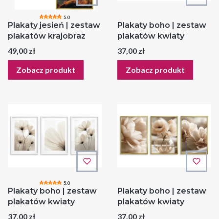
5.0
Plakaty jesień | zestaw
Plakaty boho | zestaw
plakatów krajobraz
plakatów kwiaty
Cena
Cena
49,00 zł
37,00 zł
Zobacz produkt
Zobacz produkt
5.0
Plakaty boho | zestaw
Plakaty boho | zestaw
plakatów kwiaty
plakatów kwiaty
Cena
Cena
37,00 zł
37,00 zł