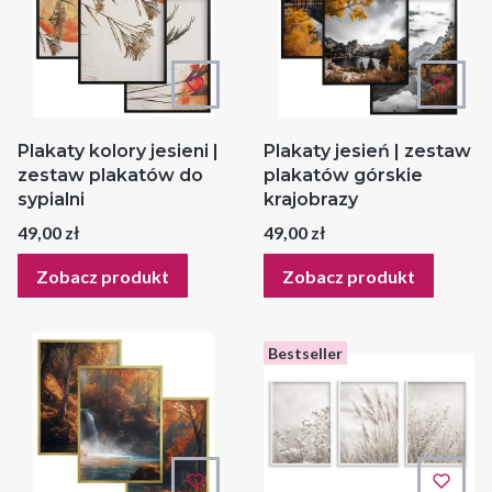
Plakaty kolory jesieni |
Plakaty jesień | zestaw
zestaw plakatów do
plakatów górskie
sypialni
krajobrazy
Cena
Cena
49,00 zł
49,00 zł
Zobacz produkt
Zobacz produkt
Bestseller