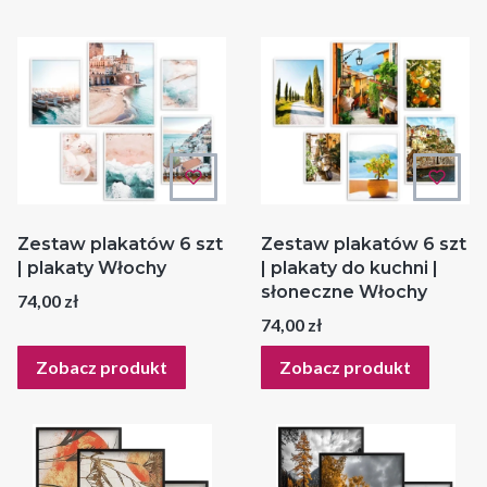
Zestaw plakatów 6 szt
Zestaw plakatów 6 szt
| plakaty Włochy
| plakaty do kuchni |
słoneczne Włochy
Cena
74,00 zł
Cena
74,00 zł
Zobacz produkt
Zobacz produkt