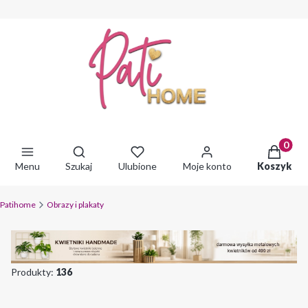
Produkty 
Otwórz wyszukiwarkę
Menu
Szukaj
Ulubione
Moje konto
Koszyk
Patihome
Obrazy i plakaty
Produkty:
136