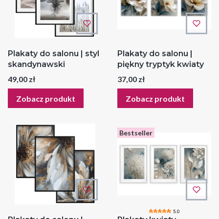
Plakaty do salonu | styl
Plakaty do salonu |
skandynawski
piękny tryptyk kwiaty
Cena
Cena
49,00 zł
37,00 zł
Zobacz produkt
Zobacz produkt
Bestseller
5.0