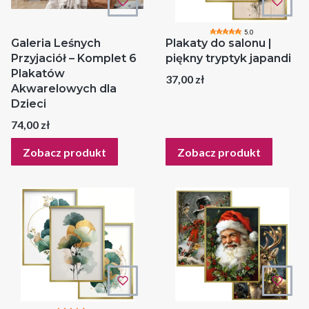
5.0
Galeria Leśnych
Plakaty do salonu |
Przyjaciół – Komplet 6
piękny tryptyk japandi
Plakatów
Cena
37,00 zł
Akwarelowych dla
Dzieci
Cena
74,00 zł
Zobacz produkt
Zobacz produkt