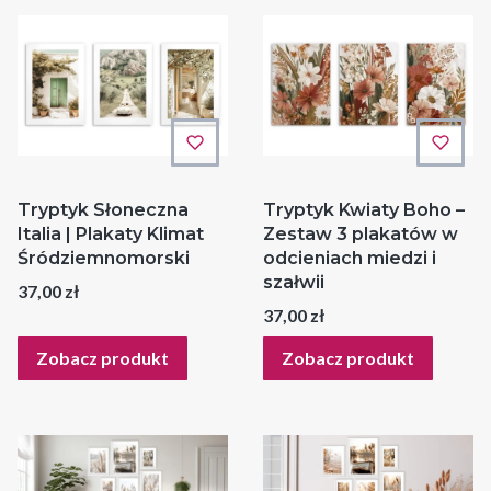
Tryptyk Słoneczna
Tryptyk Kwiaty Boho –
Italia | Plakaty Klimat
Zestaw 3 plakatów w
Śródziemnomorski
odcieniach miedzi i
szałwii
Cena
37,00 zł
Cena
37,00 zł
Zobacz produkt
Zobacz produkt