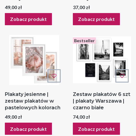
Cena
Cena
49,00 zł
37,00 zł
Zobacz produkt
Zobacz produkt
Bestseller
Plakaty jesienne |
Zestaw plakatów 6 szt
zestaw plakatów w
| plakaty Warszawa |
pastelowych kolorach
czarno białe
Cena
Cena
49,00 zł
74,00 zł
Zobacz produkt
Zobacz produkt