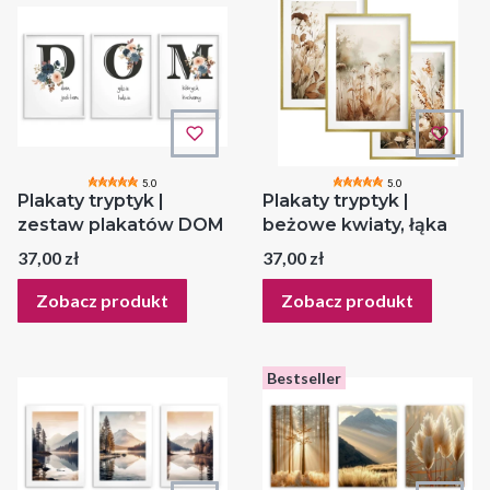
5.0
5.0
Plakaty tryptyk |
Plakaty tryptyk |
zestaw plakatów DOM
beżowe kwiaty, łąka
Cena
Cena
37,00 zł
37,00 zł
Zobacz produkt
Zobacz produkt
Bestseller