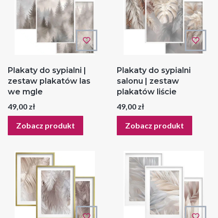
Plakaty do sypialni |
Plakaty do sypialni
zestaw plakatów las
salonu | zestaw
we mgle
plakatów liście
Cena
Cena
49,00 zł
49,00 zł
Zobacz produkt
Zobacz produkt