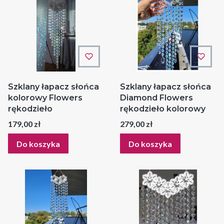
Szklany łapacz słońca
Szklany łapacz słońca
kolorowy Flowers
Diamond Flowers
rękodzieło
rękodzieło kolorowy
Cena
Cena
179,00 zł
279,00 zł
Do koszyka
Do koszyka