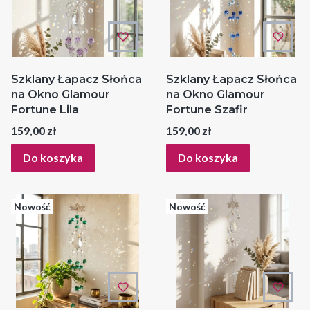
Szklany Łapacz Słońca
Szklany Łapacz Słońca
na Okno Glamour
na Okno Glamour
Fortune Lila
Fortune Szafir
Cena
Cena
159,00 zł
159,00 zł
Do koszyka
Do koszyka
Nowość
Nowość