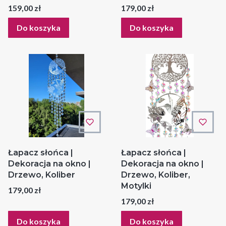
Cena
Cena
159,00 zł
179,00 zł
Do koszyka
Do koszyka
Łapacz słońca |
Łapacz słońca |
Dekoracja na okno |
Dekoracja na okno |
Drzewo, Koliber
Drzewo, Koliber,
Motylki
Cena
179,00 zł
Cena
179,00 zł
Do koszyka
Do koszyka