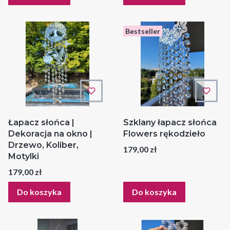
Bestseller
Łapacz słońca |
Szklany łapacz słońca
Dekoracja na okno |
Flowers rękodzieło
Drzewo, Koliber,
Cena
179,00 zł
Motylki
Cena
179,00 zł
Do koszyka
Do koszyka