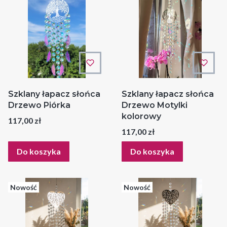
Szklany łapacz słońca
Szklany łapacz słońca
Drzewo Piórka
Drzewo Motylki
kolorowy
Cena
117,00 zł
Cena
117,00 zł
Do koszyka
Do koszyka
Nowość
Nowość