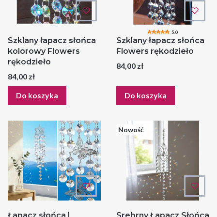
5.0
Szklany łapacz słońca
Szklany łapacz słońca
kolorowy Flowers
Flowers rękodzieło
rękodzieło
Cena
84,00 zł
Cena
84,00 zł
Do koszyka
Do koszyka
Nowość
Łapacz słońca |
Srebrny Łapacz Słońca