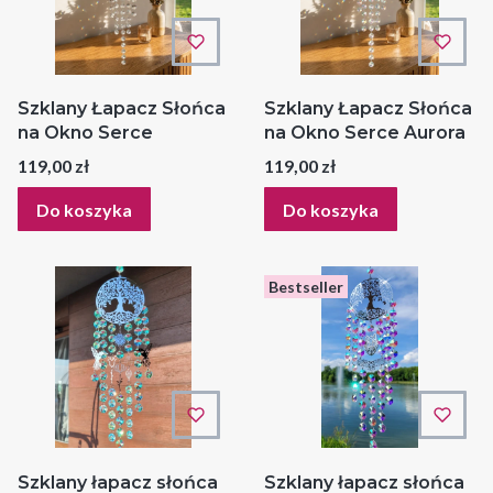
Szklany Łapacz Słońca
Szklany Łapacz Słońca
na Okno Serce
na Okno Serce Aurora
Cena
Cena
119,00 zł
119,00 zł
Do koszyka
Do koszyka
Bestseller
Szklany łapacz słońca
Szklany łapacz słońca