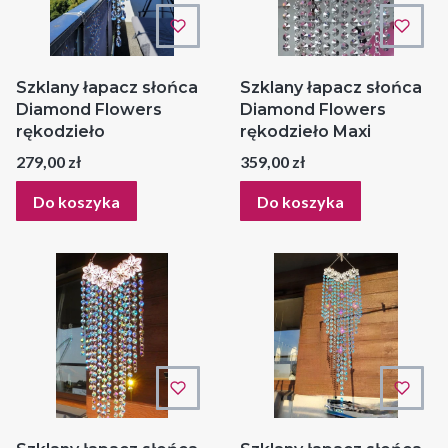
Szklany łapacz słońca
Szklany łapacz słońca
Diamond Flowers
Diamond Flowers
rękodzieło
rękodzieło Maxi
Cena
Cena
279,00 zł
359,00 zł
Do koszyka
Do koszyka