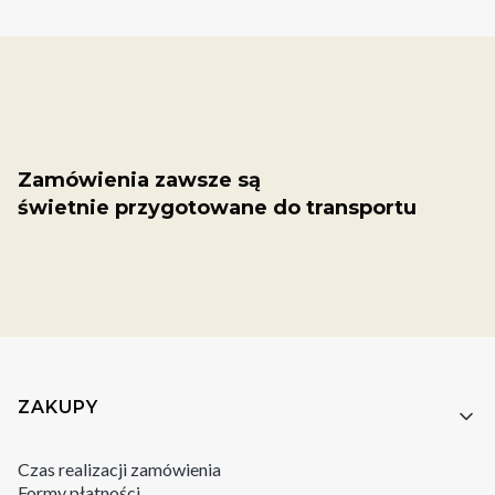
Zamówienia zawsze są
świetnie przygotowane do transportu
Linki w stopce
ZAKUPY
Czas realizacji zamówienia
Formy płatności