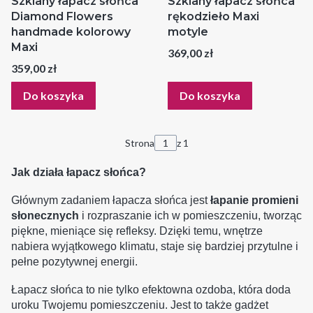
Szklany łapacz słońca
Szklany łapacz słońca
Diamond Flowers
rękodzieło Maxi
handmade kolorowy
motyle
Maxi
Cena
369,00 zł
Cena
359,00 zł
Do koszyka
Do koszyka
Strona
z 1
Jak działa łapacz słońca?
Głównym zadaniem łapacza słońca jest
łapanie promieni
słonecznych
i rozpraszanie ich w pomieszczeniu, tworząc
piękne, mieniące się refleksy. Dzięki temu, wnętrze
nabiera wyjątkowego klimatu, staje się bardziej przytulne i
pełne pozytywnej energii.
Łapacz słońca to nie tylko efektowna ozdoba, która doda
uroku Twojemu pomieszczeniu. Jest to także gadżet