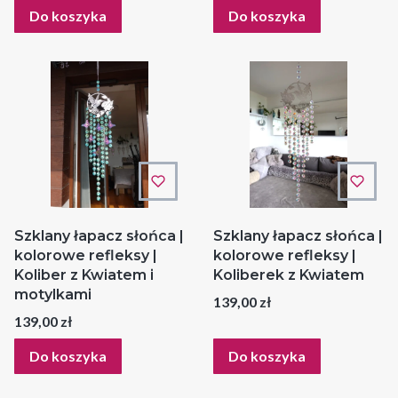
Do koszyka
Do koszyka
Szklany łapacz słońca |
Szklany łapacz słońca |
kolorowe refleksy |
kolorowe refleksy |
Koliber z Kwiatem i
Koliberek z Kwiatem
motylkami
Cena
139,00 zł
Cena
139,00 zł
Do koszyka
Do koszyka