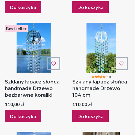
Do koszyka
Do koszyka
Bestseller
5.0
Szklany łapacz słońca
Szklany łapacz słońca
handmade Drzewo
handmade Drzewo
bezbarwne koraliki
104 cm
Cena
Cena
110,00 zł
110,00 zł
Do koszyka
Do koszyka