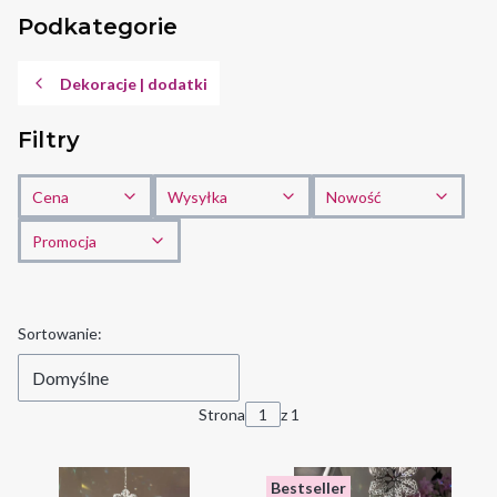
Podkategorie
Dekoracje | dodatki
Filtry
Cena
Wysyłka
Nowość
Promocja
Koniec filtrów
Lista produktów
Sortowanie:
Domyślne
Strona
z 1
Bestseller