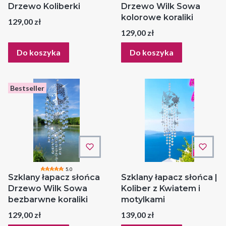
Drzewo Koliberki
Drzewo Wilk Sowa
kolorowe koraliki
Cena
129,00 zł
Cena
129,00 zł
Do koszyka
Do koszyka
Bestseller
5.0
Szklany łapacz słońca
Szklany łapacz słońca |
Drzewo Wilk Sowa
Koliber z Kwiatem i
bezbarwne koraliki
motylkami
Cena
Cena
129,00 zł
139,00 zł