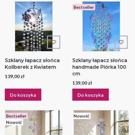
Bestseller
Szklany łapacz słońca
Szklany łapacz słońca
Koliberek z Kwiatem
handmade Piórka 100
cm
Cena
139,00 zł
Cena
139,00 zł
Do koszyka
Do koszyka
Bestseller
Nowość
Nowość