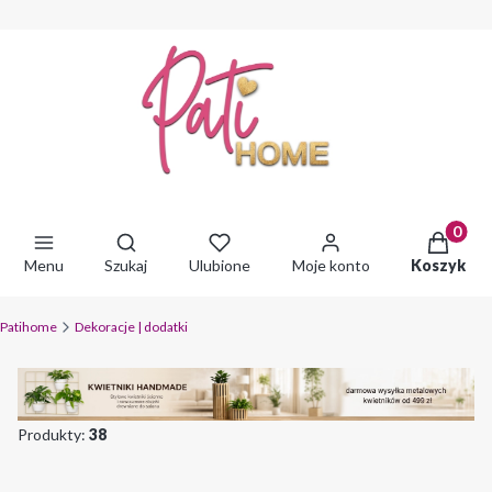
Produkty 
Otwórz wyszukiwarkę
Menu
Szukaj
Ulubione
Moje konto
Koszyk
Patihome
Dekoracje | dodatki
Produkty:
38