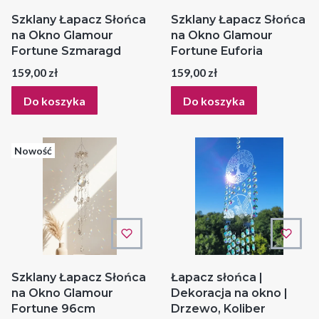
Szklany Łapacz Słońca
Szklany Łapacz Słońca
na Okno Glamour
na Okno Glamour
Fortune Szmaragd
Fortune Euforia
Cena
Cena
159,00 zł
159,00 zł
Do koszyka
Do koszyka
Nowość
Szklany Łapacz Słońca
Łapacz słońca |
na Okno Glamour
Dekoracja na okno |
Fortune 96cm
Drzewo, Koliber