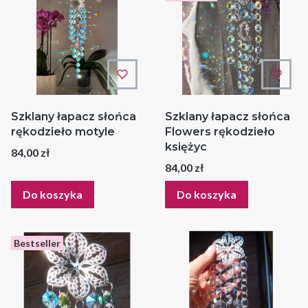
Szklany łapacz słońca
Szklany łapacz słońca
rękodzieło motyle
Flowers rękodzieło
księżyc
Cena
84,00 zł
Cena
84,00 zł
Do koszyka
Do koszyka
Bestseller