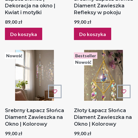
Dekoracja na okno |
Diament Zawieszka
Kwiat i motylki
Refleksy w pokoju
Cena
Cena
89,00 zł
99,00 zł
Do koszyka
Do koszyka
Nowość
Bestseller
Nowość
Srebrny Łapacz Słońca
Złoty Łapacz Słońca
Diament Zawieszka na
Diament Zawieszka na
Okno | Kolorowy
Okno | Kolorowy
Cena
Cena
99,00 zł
99,00 zł