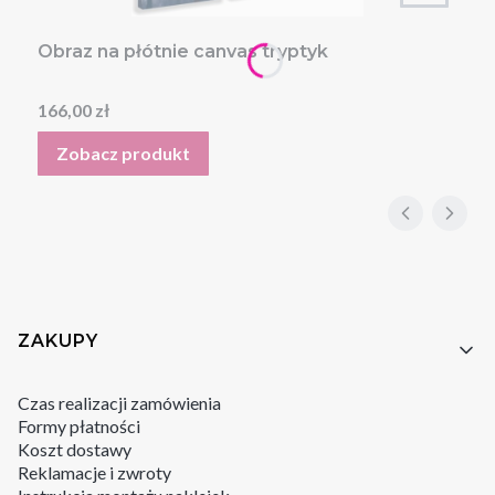
Obraz na płótnie canvas tryptyk
Cena
166,00 zł
Zobacz produkt
Linki w stopce
ZAKUPY
Czas realizacji zamówienia
Formy płatności
Koszt dostawy
Reklamacje i zwroty