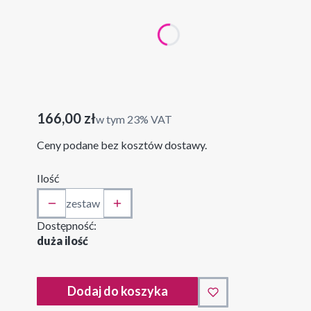
Poszczególne warianty mogą różnić się ceną
*
wymiary całkowite zestawu
wys.60 x szer. 120 cm
wys. 90 x szer. 180 cm
Cena
166,00 zł
w tym 23% VAT
w tym
23%
VAT
Ceny podane bez kosztów dostawy.
Ilość
zestaw
Dostępność:
duża ilość
Dodaj do koszyka