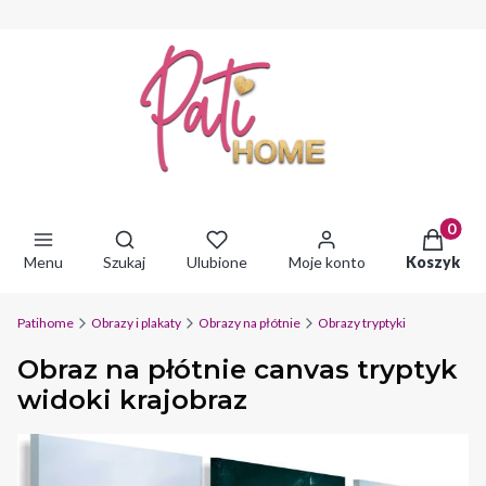
Produkty 
Otwórz wyszukiwarkę
Menu
Szukaj
Ulubione
Moje konto
Koszyk
Patihome
Obrazy i plakaty
Obrazy na płótnie
Obrazy tryptyki
Obraz na płótnie canvas tryptyk
widoki krajobraz