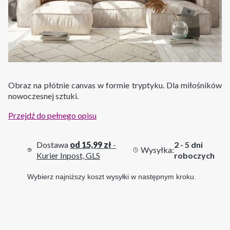
Obraz na płótnie canvas w formie tryptyku. Dla miłośników
nowoczesnej sztuki.
Przejdź do pełnego opisu
Dostawa
od 15,99 zł
-
2 - 5 dni
Wysyłka:
Kurier Inpost, GLS
roboczych
Wybierz najniższy koszt wysyłki w następnym kroku.
Wybierz wariant produktu: