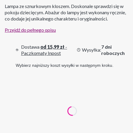
Lampa ze sznurkowym kloszem. Doskonale sprawdzi się w
pokoju dziecięcym. Abażur do lampy jest wykonany ręcznie,
co dodaje jej unikalnego charakteru i oryginalności.
Przejdź do pełnego opisu
Dostawa
od 15,99 zł
-
7 dni
Wysyłka:
Paczkomaty Inpost
roboczych
Wybierz najniższy koszt wysyłki w następnym kroku.
Wybierz wariant produktu:
Poszczególne warianty mogą różnić się ceną
*
Wybierz kolor oprawki z kablem
biały