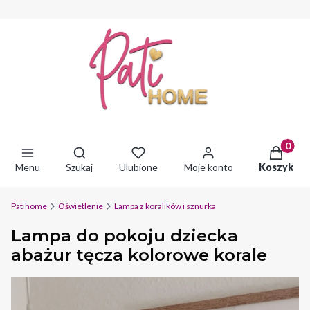
Produkty 
Otwórz wyszukiwarkę
Menu
Szukaj
Ulubione
Moje konto
Koszyk
Patihome
Oświetlenie
Lampa z koralików i sznurka
Lampa do pokoju dziecka
abażur tęcza kolorowe korale