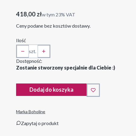
czarny
Cena
418,00 zł
w tym 23% VAT
w tym
23%
VAT
Ceny podane bez kosztów dostawy.
Ilość
szt.
Dostępność:
Zostanie stworzony specjalnie dla Ciebie :)
Dodaj do koszyka
Marka Boholine
Zapytaj o produkt