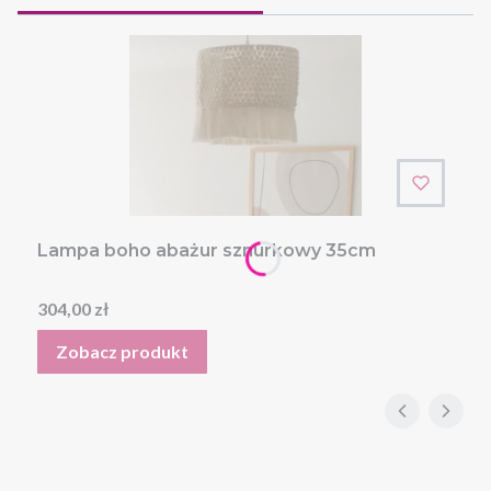
Lampa boho abażur sznurkowy 35cm
Cena
304,00 zł
Zobacz produkt