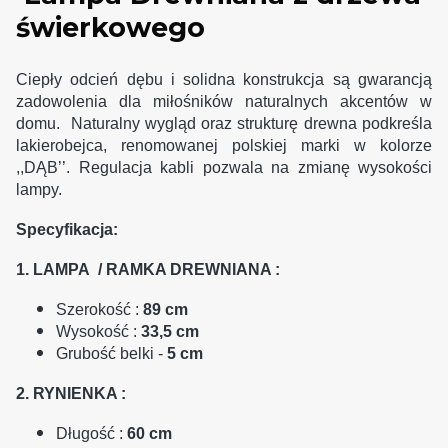
świerkowego
Ciepły odcień dębu i solidna konstrukcja są gwarancją
zadowolenia dla miłośników naturalnych akcentów w
domu. Naturalny wygląd oraz strukturę drewna podkreśla
lakierobejca, renomowanej polskiej marki w kolorze
,,DĄB’’. Regulacja kabli pozwala na zmianę wysokości
lampy.
Specyfikacja:
1. LAMPA / RAMKA DREWNIANA :
Szerokość
:
89 cm
Wysokość :
33,5 cm
Grubość belki -
5 cm
2. RYNIENKA :
Długość
:
60 cm