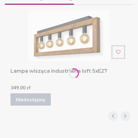
Lampa wisząca industrialna loft 5xE27
Cena
349,00 zł
Niedostępny