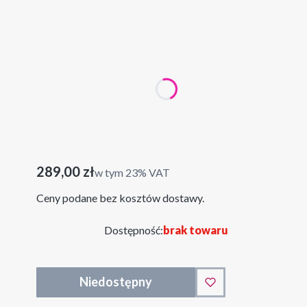
Wybierz wariant produktu:
Poszczególne warianty mogą różnić się ceną
*
wybierz kolor
kolor biały
kolor czarny
Cena
289,00 zł
w tym 23% VAT
w tym
23%
VAT
Ceny podane bez kosztów dostawy.
Dostępność:
brak towaru
Niedostępny