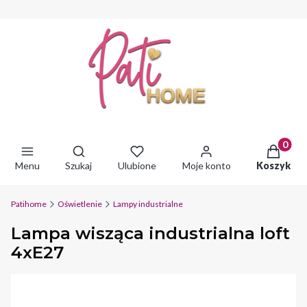
Produkty 
Otwórz wyszukiwarkę
Menu
Szukaj
Ulubione
Moje konto
Koszyk
Patihome
Oświetlenie
Lampy industrialne
Lampa wisząca industrialna loft
4xE27