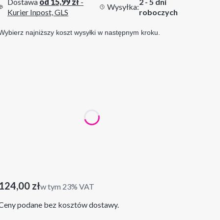
Dostawa
od 15,99 zł
-
2 - 5 dni
Wysyłka:
Kurier Inpost, GLS
roboczych
Wybierz najniższy koszt wysyłki w następnym kroku.
Wybierz wariant produktu:
Poszczególne warianty mogą różnić się ceną
*
Rozmiar
60x90 cm
80x120 cm
100x150 cm
Cena
124,00 zł
w tym 23% VAT
w tym
23%
VAT
Ceny podane bez kosztów dostawy.