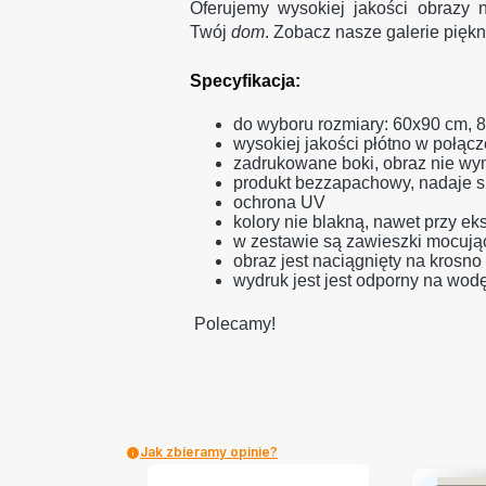
Oferujemy wysokiej jakości obrazy n
Twój
dom
. Zobacz nasze galerie pię
Specyfikacja:
do wyboru rozmiary: 60x90 cm,
wysokiej jakości płótno w połącz
zadrukowane boki, obraz nie wy
produkt bezzapachowy, nadaje si
ochrona UV
kolory nie blakną, nawet przy ek
w zestawie są zawieszki mocują
obraz jest naciągnięty na krosn
wydruk jest jest odporny na wo
Polecamy!
Jak zbieramy opinie?