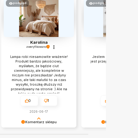
podgląd
podgląd
Karolina
Agnieszka
zweryfikowano
zweryfikowano
Lampa robi niesamowite wrażenie!
Jestem mega zadowolona 
Produkt bardzo jakościowy,
jest przepiękna. Gorąco po
myślałam, że będzie ciut
Pozdrawiam
ciemniejszy, ale kompletnie w
niczym nie przeszkadza! Jedyny
minus, ale taki malutki to za czas
wysyłki, troszkę dłuższy niż
przewidywany na stronie :) Ale na
takie cuda warto czekać!
0
1
3
1
2026-06-17
2026-06-10
Komentarz sklepu
Komentarz sklepu
Doceniamy czas i wysiłek włożony
Agnieszka !Dziękujemy za op
w podzielenie się z nami Twoimi