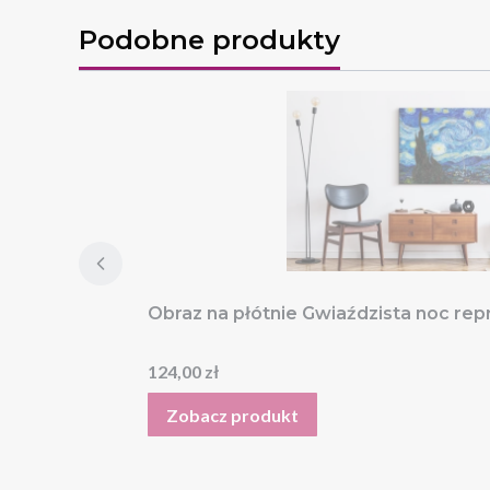
Podobne produkty
Obraz na płótnie Gwiaździsta noc re
Cena
124,00 zł
Zobacz produkt