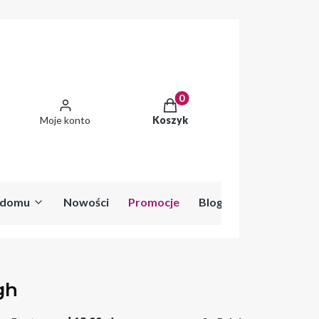
Produkty w koszyku: 0. Zobac
Moje konto
Koszyk
o domu
Nowości
Promocje
Blog
gh