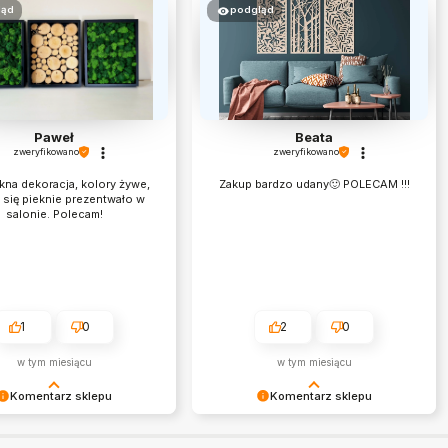
ląd
podgląd
Paweł
Beata
zweryfikowano
zweryfikowano
kna dekoracja, kolory żywe,
Zakup bardzo udany🙂 POLECAM !!!
 się pieknie prezentwało w
salonie. Polecam!
1
0
2
0
w tym miesiącu
w tym miesiącu
Komentarz sklepu
Komentarz sklepu
 bardzo miło! Dziękujemy.
Beata , jesteśmy wdzięczni za takich
Klientów ♥