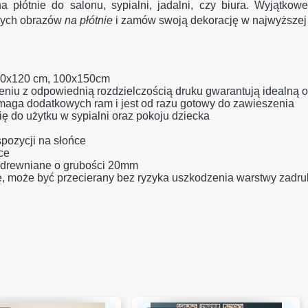
a płótnie do salonu, sypialni, jadalni, czy biura. Wyjątko
knych obrazów
na płótnie
i zamów swoją dekorację w najwyższej 
 80x120 cm, 100x150cm
eniu z odpowiednią rozdzielczością druku gwarantują idealną os
maga dodatkowych ram i jest od razu gotowy do zawieszenia
ę do użytku w sypialni oraz pokoju dziecka
spozycji na słońce
ce
o drewniane o grubości 20mm
dę, może być przecierany bez ryzyka uszkodzenia warstwy zadr