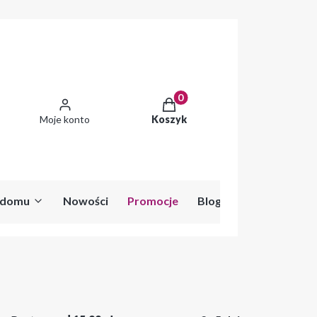
Produkty w koszyku: 0. Zobac
Moje konto
Koszyk
o domu
Nowości
Promocje
Blog