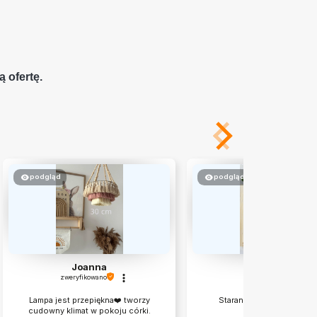
ą ofertę.
podgląd
podgląd
Joanna
Emilia
zweryfikowano
zweryfikowano
Lampa jest przepiękna❤️ tworzy
Starannie wykonane i pię
cudowny klimat w pokoju córki.
pamiatka.