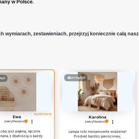
nany w Polsce.
ch wymiarach, zestawieniach, przejrzyj koniecznie całą nasz
podgląd
ląd
wyróżniona
Ewa
Karolina
zweryfikowano
zweryfikowano
oba jest piękna, ręcznie
Lampa robi niesamowite wrażenie!
nana z dbałością o każdy
Produkt bardzo jakościowy,