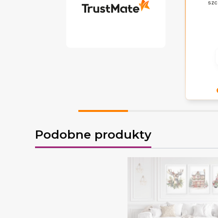
szc
Twoja re
znaczy -
Podobne produkty