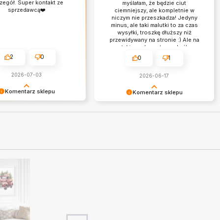
zegół. Super kontakt ze
myślałam, że będzie ciut
sprzedawcą❤️
ciemniejszy, ale kompletnie w
niczym nie przeszkadza! Jedyny
minus, ale taki malutki to za czas
wysyłki, troszkę dłuższy niż
przewidywany na stronie :) Ale na
takie cuda warto czekać!
2
0
0
1
2026-07-03
2026-06-17
Komentarz sklepu
Komentarz sklepu
cenzja wiele dla nas
Doceniamy czas i wysiłek włożony
 dziękujemy!
w podzielenie się z nami Twoimi
doświadczeniami. Dziękujemy
Karolina