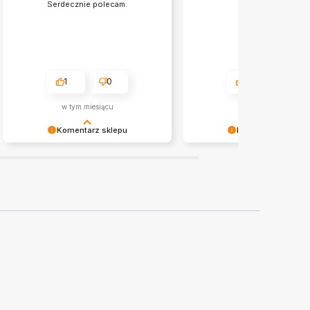
Serdecznie polecam.
1
0
1
0
w tym miesiącu
2026-05-20
Komentarz sklepu
Komentarz sklepu
Dziękujemy za miłe słowa!
Twoja recenzja wiele dla na
Cieszymy się, że zakup przeszedł
- dzięki niej wiemy, że jeste
bezproblemowo, oraz, że możemy
właściwym torze :) Z
zapewnić odpowiednią obsługę tak
pozdrowieniami sklep patih
świetnym klientom. Dziękujemy raz
jeszcze!