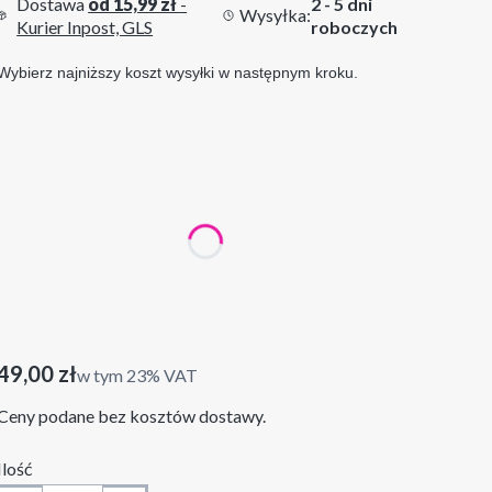
Dostawa
od 15,99 zł
-
2 - 5 dni
Wysyłka:
Kurier Inpost, GLS
roboczych
Wybierz najniższy koszt wysyłki w następnym kroku.
Wybierz wariant produktu:
Poszczególne warianty mogą różnić się ceną
*
wymiary jednego plakatu
30x40 cm
50x70 cm
Cena
49,00 zł
w tym 23% VAT
w tym
23%
VAT
Ceny podane bez kosztów dostawy.
Ilość