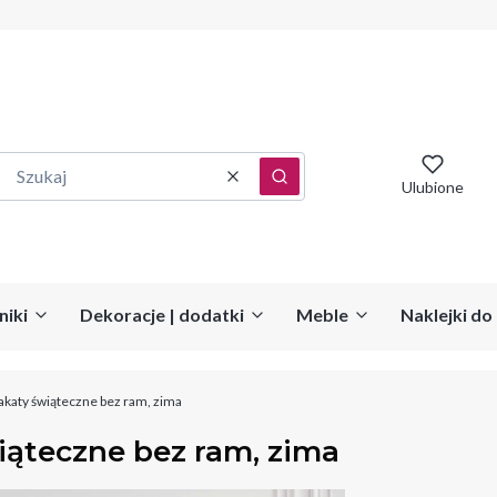
Wyczyść
Szukaj
Ulubione
niki
Dekoracje | dodatki
Meble
Naklejki d
akaty świąteczne bez ram, zima
iąteczne bez ram, zima