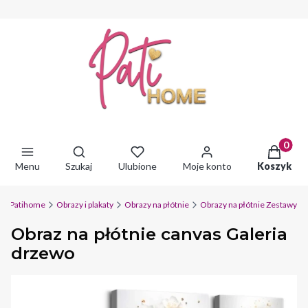
Produkty 
Otwórz wyszukiwarkę
Menu
Szukaj
Ulubione
Moje konto
Koszyk
Patihome
Obrazy i plakaty
Obrazy na płótnie
Obrazy na płótnie Zestawy
Obraz na płótnie canvas Galeria
drzewo