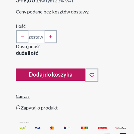
w tym 23% VAT
w tym
23%
VAT
Ceny podane bez kosztów dostawy.
Ilość
zestaw
Dostępność:
duża ilość
Dodaj do koszyka
Canvas
Zapytaj o produkt