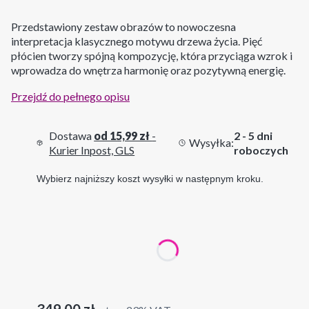
Przedstawiony zestaw obrazów to nowoczesna
interpretacja klasycznego motywu drzewa życia. Pięć
płócien tworzy spójną kompozycję, która przyciąga wzrok i
wprowadza do wnętrza harmonię oraz pozytywną energię.
Przejdź do pełnego opisu
Dostawa
od 15,99 zł
-
2 - 5 dni
Wysyłka:
Kurier Inpost, GLS
roboczych
Wybierz najniższy koszt wysyłki w następnym kroku.
Wybierz wariant produktu:
Poszczególne warianty mogą różnić się ceną
Cena
349,00 zł