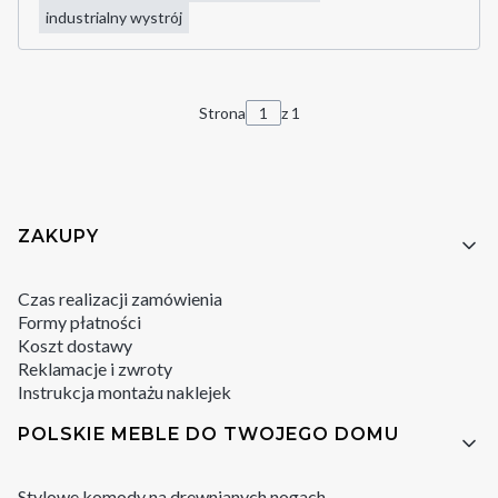
industrialny wystrój
Strona
z 1
Linki w stopce
ZAKUPY
Czas realizacji zamówienia
Formy płatności
Koszt dostawy
Reklamacje i zwroty
Instrukcja montażu naklejek
POLSKIE MEBLE DO TWOJEGO DOMU
Stylowe komody na drewnianych nogach