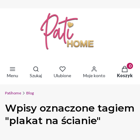
Produkty 
Otwórz wyszukiwarkę
Menu
Szukaj
Ulubione
Moje konto
Koszyk
Patihome
Blog
Wpisy oznaczone tagiem
"plakat na ścianie"