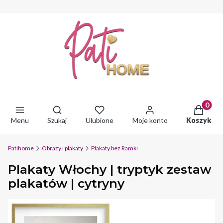
Produkty 
Otwórz wyszukiwarkę
Menu
Szukaj
Ulubione
Moje konto
Koszyk
Patihome
Obrazy i plakaty
Plakaty bez Ramki
Plakaty Włochy | tryptyk zestaw
plakatów | cytryny