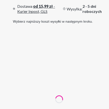
Dostawa
od 15,99 zł
-
2 - 5 dni
Wysyłka:
Kurier Inpost, GLS
roboczych
Wybierz najniższy koszt wysyłki w następnym kroku.
Wybierz wariant produktu:
Poszczególne warianty mogą różnić się ceną
*
Twój wybór
21x30 cm bez ramek
30x40 cm bez ramek
50x70 cm bez ramek
21x30 cm z ramkami
30x40 cm z ramkami