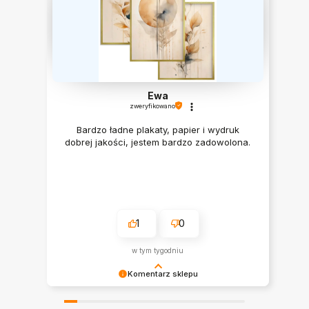
Ewa
zweryfikowano
Bardzo ładne plakaty, papier i wydruk
dobrej jakości, jestem bardzo zadowolona.
1
0
w tym tygodniu
Komentarz sklepu
Ewa, dziękujemy za opinię :)