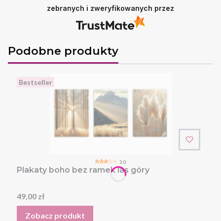
zebranych i zweryfikowanych przez
Podobne produkty
Bestseller
3.0
Plakaty boho bez ramek las góry
Cena
49,00 zł
Zobacz produkt