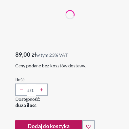
*
rozmiar
50x100 cm
60x120 cm
100x200 cm
Cena
89,00 zł
w tym 23% VAT
w tym
23%
VAT
Ceny podane bez kosztów dostawy.
Ilość
szt.
Dostępność:
duża ilość
Dodaj do koszyka