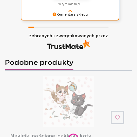
w tym miesiącu
Komentarz sklepu
Dziękujemy za miłe słowa! Cieszymy się, że
zakup przeszedł bezproblemowo, oraz, że
możemy zapewnić odpowiednią obsługę tak
zebranych i zweryfikowanych przez
świetnym klientom. Dziękujemy raz jeszcze!
Podobne produkty
Naklejki na ścianę, naklejka koty