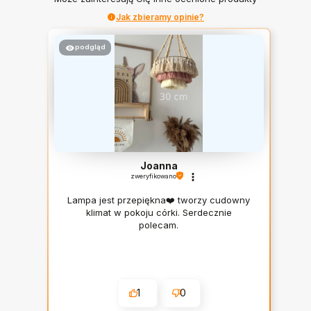
Jak zbieramy opinie?
podgląd
wyróżniona
Joanna
zweryfikowano
Lampa jest przepiękna❤️ tworzy cudowny
klimat w pokoju córki. Serdecznie
polecam.
1
0