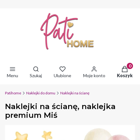
Produkty 
Otwórz wyszukiwarkę
Menu
Szukaj
Ulubione
Moje konto
Koszyk
Patihome
Naklejki do domu
Naklejki na ścianę
Naklejki na ścianę, naklejka
premium Miś