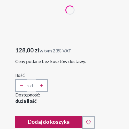
*
wymiary
40 x 120 cm
50 x 150 cm
60 x 180 cm
Cena
128,00 zł
w tym 23% VAT
w tym
23%
VAT
Ceny podane bez kosztów dostawy.
Ilość
szt.
Dostępność:
duża ilość
Dodaj do koszyka