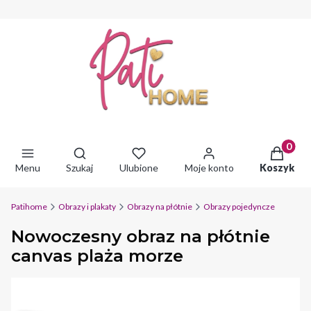
Produkty 
Otwórz wyszukiwarkę
Menu
Szukaj
Ulubione
Moje konto
Koszyk
Patihome
Obrazy i plakaty
Obrazy na płótnie
Obrazy pojedyncze
Nowoczesny obraz na płótnie
canvas plaża morze