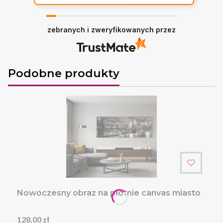
Twoja recenzja wiele dla nas znaczy -
dziękujemy!
zebranych i zweryfikowanych przez
Podobne produkty
Nowoczesny obraz na płótnie canvas miasto
Cena
128,00 zł