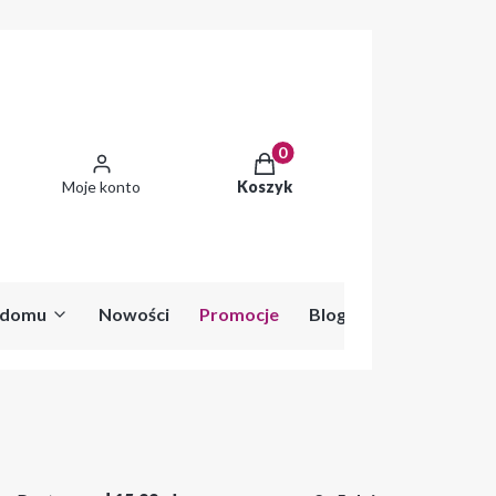
Produkty w koszyku: 0. Zobac
Moje konto
Koszyk
o domu
Nowości
Promocje
Blog