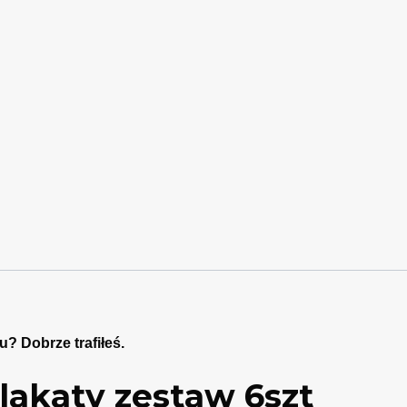
? Dobrze trafiłeś.
akaty zestaw 6szt