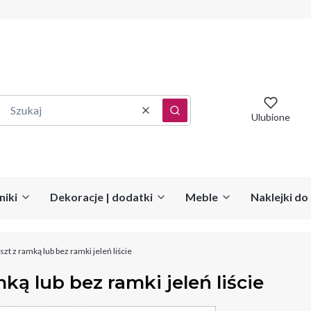
Wyczyść
Szukaj
Ulubione
niki
Dekoracje | dodatki
Meble
Naklejki d
zt z ramką lub bez ramki jeleń liście
ką lub bez ramki jeleń liście