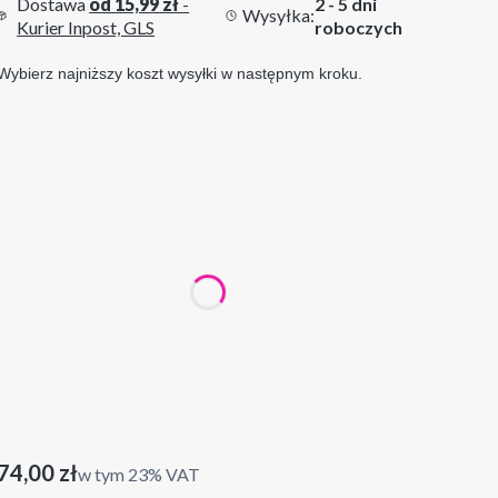
Dostawa
od 15,99 zł
-
2 - 5 dni
Wysyłka:
Kurier Inpost, GLS
roboczych
Wybierz najniższy koszt wysyłki w następnym kroku.
Wybierz wariant produktu:
Poszczególne warianty mogą różnić się ceną
*
ramki
bez ramek
z ramkami
kolor ramek
Opcjonalne
Wybierz
Cena
74,00 zł
w tym 23% VAT
w tym
23%
VAT