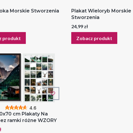
Foka Morskie Stworzenia
Plakat Wieloryb Morskie
Stworzenia
Cena
24,99 zł
z produkt
Zobacz produkt
4.6
50x70 cm Plakaty Na
bez ramki różne WZORY
romocyjna
ł