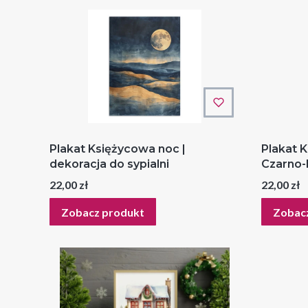
Plakat Księżycowa noc |
Plakat K
dekoracja do sypialni
Czarno-
Cena
Cena
22,00 zł
22,00 zł
Zobacz produkt
Zobac