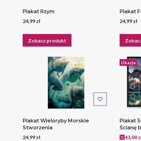
Plakat Rzym
Plakat 
Cena
Cena
24,99 zł
24,99 zł
Zobacz produkt
Zobac
Okazja
Plakat Wieloryby Morskie
Plakat 
Stworzenia
Ścianę 
Cena
Cena p
24,99 zł
43,00 z