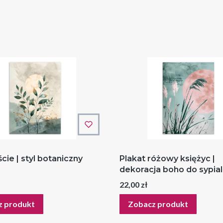
ście | styl botaniczny
Plakat różowy księżyc |
dekoracja boho do sypial
Cena
22,00 zł
z produkt
Zobacz produkt