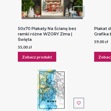
50x70 Plakaty Na Ścianę bez
Plakat d
ramki różne WZORY Zima |
Grafika 
Święta
Cena
59,00 zł
Cena
55,00 zł
Zobacz produkt
Zobac