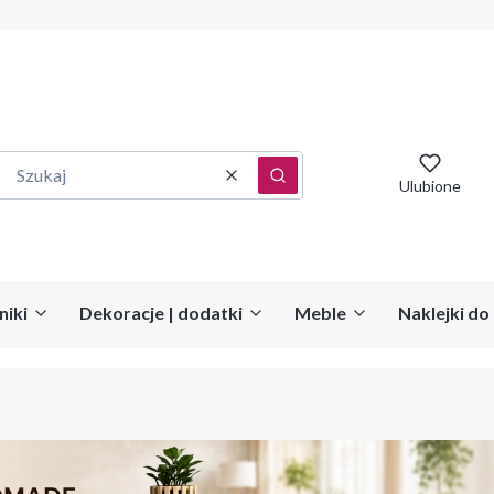
Wyczyść
Szukaj
Ulubione
niki
Dekoracje | dodatki
Meble
Naklejki d