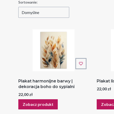
Lista produktów
Sortowanie:
Domyślne
Plakat harmonijne barwy |
Plakat li
dekoracja boho do sypialni
Cena
22,00 zł
Cena
22,00 zł
Zobacz produkt
Zobac