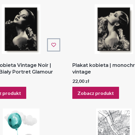
obieta Vintage Noir |
Plakat kobieta | monoch
Biały Portret Glamour
vintage
Cena
22,00 zł
z produkt
Zobacz produkt