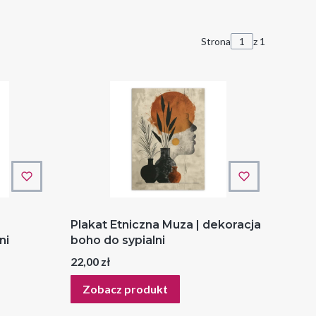
Strona
z 1
Plakat Etniczna Muza | dekoracja
ni
boho do sypialni
Cena
22,00 zł
Zobacz produkt