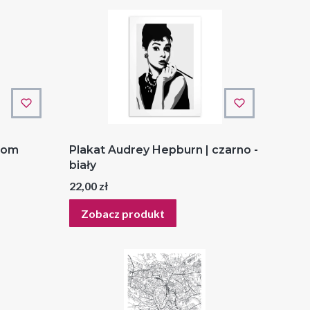
rom
Plakat Audrey Hepburn | czarno -
biały
Cena
22,00 zł
Zobacz produkt