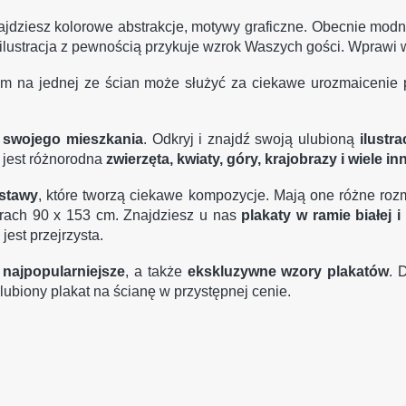
najdziesz kolorowe abstrakcje, motywy graficzne. Obecnie mod
a ilustracja z pewnością przykuje wzrok Waszych gości. W
prawi 
m na jednej ze ścian może służyć za ciekawe urozmaicenie 
 swojego mieszkania
. Odkryj i znajdź swoją ulubioną
ilustra
 jest różnorodna
zwierzęta, kwiaty, góry, krajobrazy i wiele in
stawy
, które tworzą ciekawe kompozycje. Mają one różne ro
iarach 90 x 153 cm. Znajdziesz u nas
plakaty w ramie białej i
 jest przejrzysta.
j
najpopularniejsze
, a także
ekskluzywne wzory plakatów
. 
lubiony plakat na ścianę w przystępnej cenie.