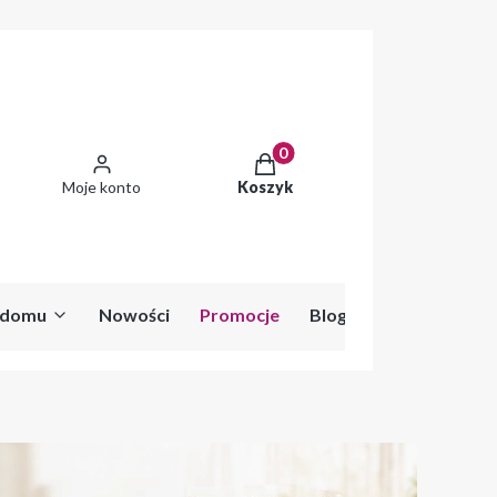
Produkty w koszyku: 0. Zobac
Moje konto
Koszyk
o domu
Nowości
Promocje
Blog