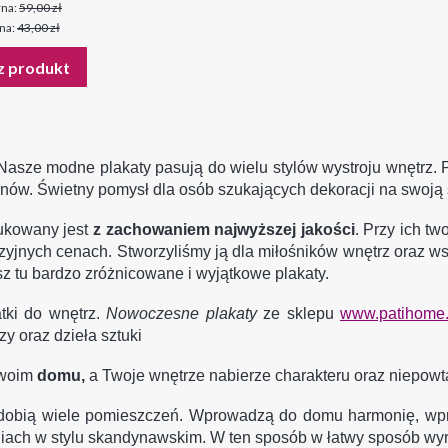
na:
59,00 zł
na:
43,00 zł
z produkt
Nasze modne plakaty pasują do wielu stylów wystroju wnętrz. 
sezonów. Świetny pomysł dla osób szukających dekoracji na swoją
rukowany jest
z zachowaniem najwyższej jakości
.
Przy ich tw
azyjnych cenach.
Stworzyliśmy ją dla miłośników wnętrz oraz wsz
z tu bardzo zróżnicowane i wyjątkowe plakaty.
tki do wnętrz.
Nowoczesne plakaty
ze sklepu
www.patihome.
zy oraz dzieła sztuki
swoim
domu,
a
Twoje wnętrze nabierze charakteru oraz niepowta
obią wiele pomieszczeń. Wprowadzą do domu harmonię, wpraw
iach w stylu skandynawskim.
W ten sposób w łatwy sposób wyra