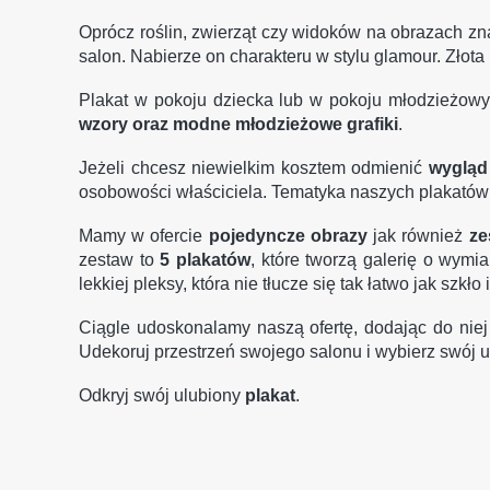
Oprócz roślin, zwierząt czy widoków na obrazach z
salon. Nabierze on charakteru w stylu glamour. Złot
Plakat w pokoju dziecka lub w pokoju młodzieżowy
wzory oraz modne młodzieżowe grafiki
.
Jeżeli chcesz niewielkim kosztem odmienić
wygląd
osobowości właściciela. Tematyka naszych plakatów
Mamy w ofercie
pojedyncze obrazy
jak również
ze
zestaw to
5 plakatów
, które tworzą galerię o wym
lekkiej pleksy, która nie tłucze się tak łatwo jak szkło i
Ciągle udoskonalamy naszą ofertę, dodając do nie
Udekoruj przestrzeń swojego salonu i wybierz swój u
Odkryj swój ulubiony
plakat
.