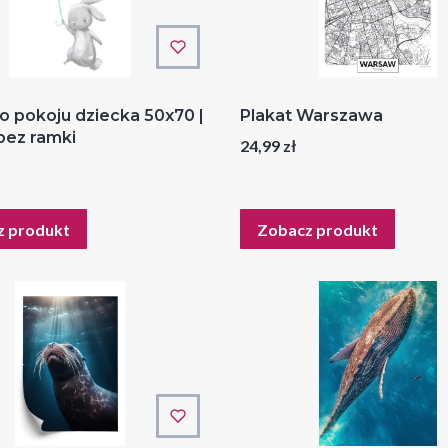
o pokoju dziecka 50x70 |
Plakat Warszawa
bez ramki
Cena
24,99 zł
z produkt
Zobacz produkt