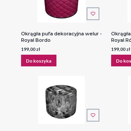
Okrągła pufa dekoracyjna welur -
Okrągła
Royal Bordo
Royal R
Cena
Cena
199,00 zł
199,00 zł
Do koszyka
Do ko