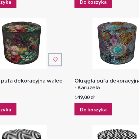
szyka
Do koszyka
 pufa dekoracyjna walec
Okrągła pufa dekoracyjn
- Karuzela
Cena
149,00 zł
szyka
Do koszyka