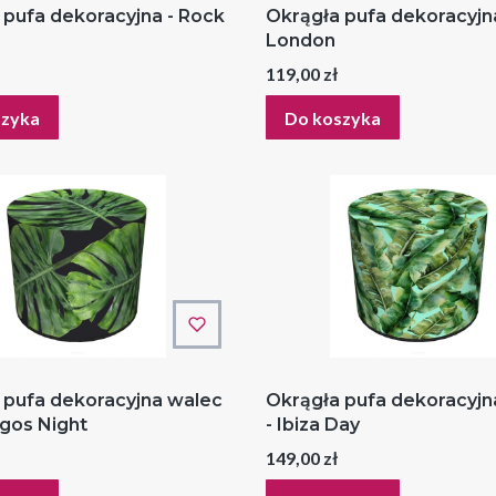
 pufa dekoracyjna - Rock
Okrągła pufa dekoracyjna
London
Cena
119,00 zł
szyka
Do koszyka
 pufa dekoracyjna walec
Okrągła pufa dekoracyjn
agos Night
- Ibiza Day
Cena
149,00 zł