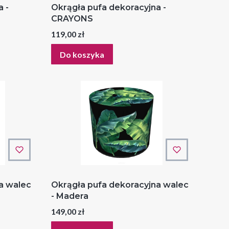
 -
Okrągła pufa dekoracyjna -
CRAYONS
Cena
119,00 zł
Do koszyka
a walec
Okrągła pufa dekoracyjna walec
- Madera
Cena
149,00 zł