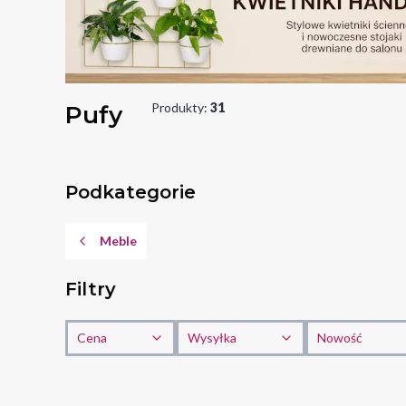
Pufy
Produkty:
31
Podkategorie
Meble
Filtry
Cena
Wysyłka
Nowość
Koniec filtrów