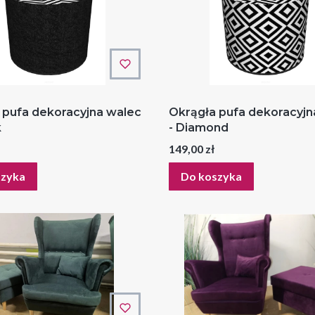
 pufa dekoracyjna walec
Okrągła pufa dekoracyjn
k
- Diamond
Cena
149,00 zł
szyka
Do koszyka