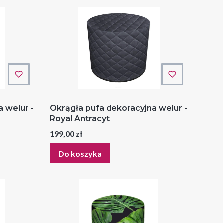
 welur -
Okrągła pufa dekoracyjna welur -
Royal Antracyt
Cena
199,00 zł
Do koszyka