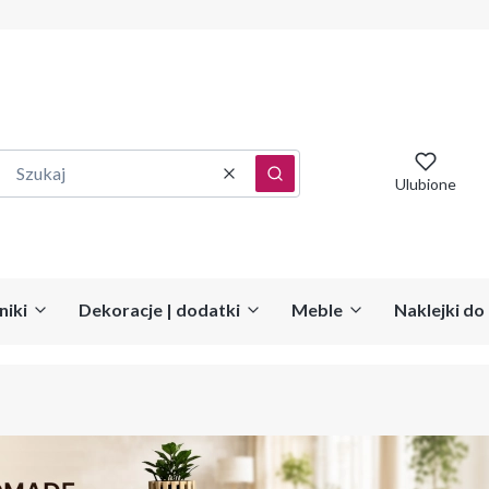
Wyczyść
Szukaj
Ulubione
niki
Dekoracje | dodatki
Meble
Naklejki d