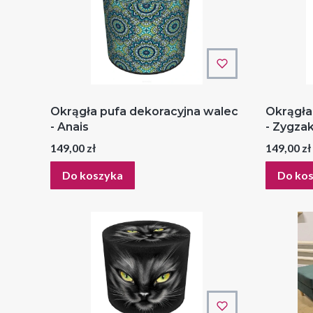
Okrągła pufa dekoracyjna walec
Okrągła
- Anais
- Zygza
Cena
Cena
149,00 zł
149,00 zł
Do koszyka
Do ko