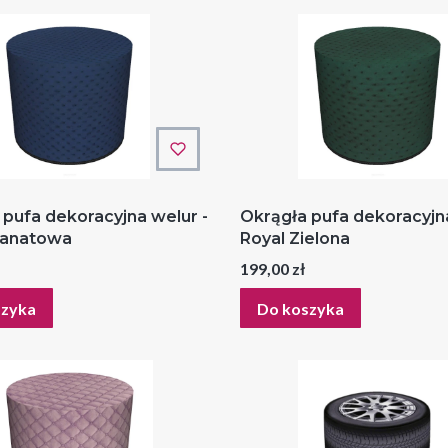
 pufa dekoracyjna welur -
Okrągła pufa dekoracyjna
ranatowa
Royal Zielona
Cena
199,00 zł
szyka
Do koszyka