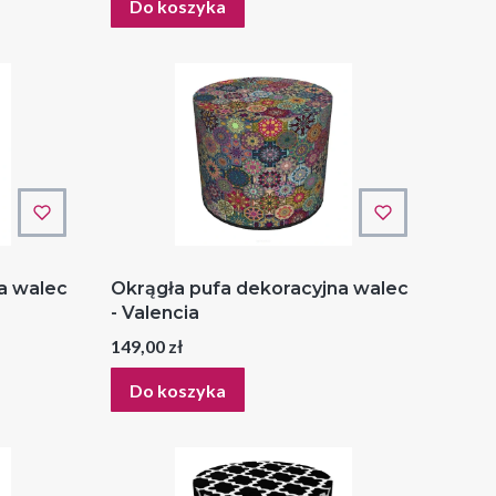
Do koszyka
a walec
Okrągła pufa dekoracyjna walec
- Valencia
Cena
149,00 zł
Do koszyka