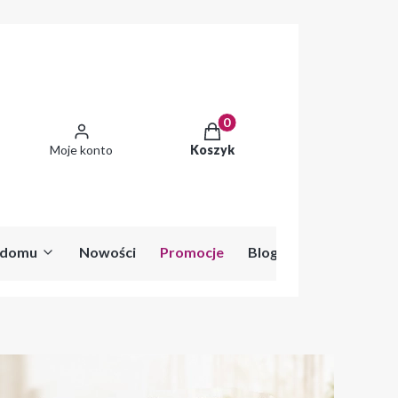
Produkty w koszyku: 0. Zobac
Moje konto
Koszyk
o domu
Nowości
Promocje
Blog