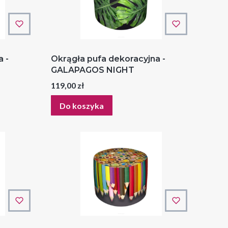
 -
Okrągła pufa dekoracyjna -
GALAPAGOS NIGHT
Cena
119,00 zł
Do koszyka