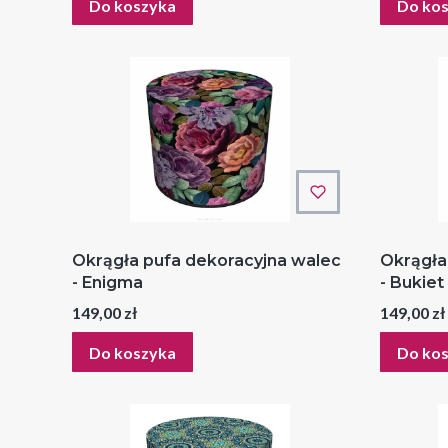
Do koszyka
Do ko
Okrągła pufa dekoracyjna walec
Okrągła
- Enigma
- Bukiet
Cena
Cena
149,00 zł
149,00 zł
Do koszyka
Do ko