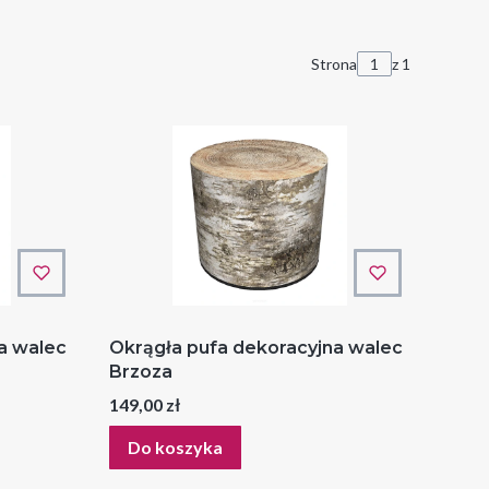
Strona
z 1
a walec
Okrągła pufa dekoracyjna walec
Brzoza
Cena
149,00 zł
Do koszyka