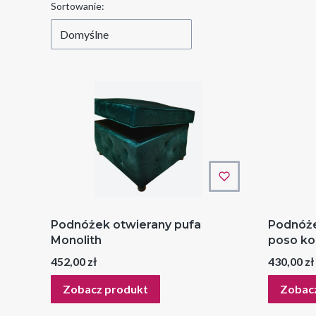
Lista produktów
Sortowanie:
Domyślne
Podnóżek otwierany pufa
Podnóże
Monolith
poso ko
Cena
Cena
452,00 zł
430,00 zł
Zobacz produkt
Zobac