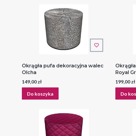
Okrągła pufa dekoracyjna walec
Okrągła
Olcha
Royal G
Cena
Cena
149,00 zł
199,00 zł
Do koszyka
Do ko