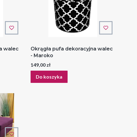
a walec
Okrągła pufa dekoracyjna walec
- Maroko
Cena
149,00 zł
Do koszyka