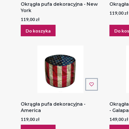
Okrągła pufa dekoracyjna - New
Okrągła
York
Cena
119,00 zł
Cena
119,00 zł
Do koszyka
Do ko
Okrągła pufa dekoracyjna -
Okrągła
America
- Galap
Cena
Cena
119,00 zł
149,00 zł