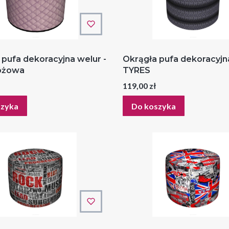
 pufa dekoracyjna welur -
Okrągła pufa dekoracyjna
óżowa
TYRES
Cena
119,00 zł
szyka
Do koszyka