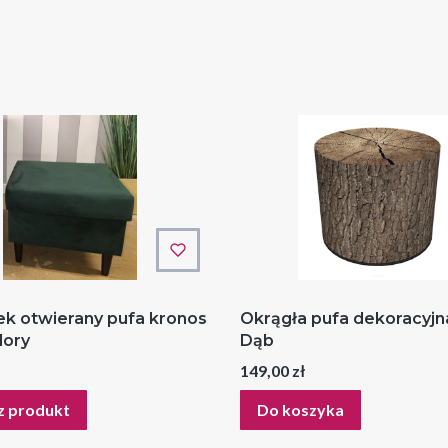
k otwierany pufa kronos
Okrągła pufa dekoracyjn
lory
Dąb
Cena
149,00 zł
z produkt
Do koszyka