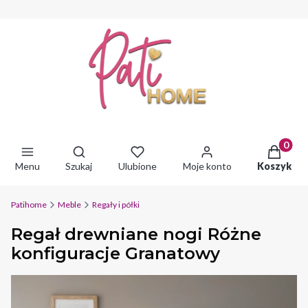
Produkty 
Otwórz wyszukiwarkę
Menu
Szukaj
Ulubione
Moje konto
Koszyk
Patihome
Meble
Regały i półki
Regał drewniane nogi Różne
konfiguracje Granatowy