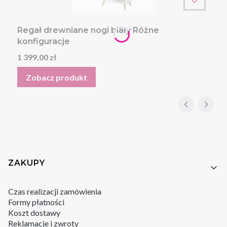
Regał drewniane nogi biały Różne
konfiguracje
Cena
1 399,00 zł
Zobacz produkt
Linki w stopce
ZAKUPY
Czas realizacji zamówienia
Formy płatności
Koszt dostawy
Reklamacje i zwroty