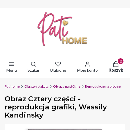
Produkty 
Otwórz wyszukiwarkę
Menu
Szukaj
Ulubione
Moje konto
Koszyk
Patihome
Obrazy i plakaty
Obrazy na płótnie
Reprodukcje na płótnie
Obraz Cztery części -
reprodukcja grafiki, Wassily
Kandinsky