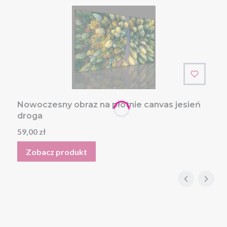
Nowoczesny obraz na płótnie canvas jesień
droga
Cena
59,00 zł
Zobacz produkt