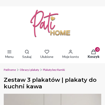
Produkty 
Otwórz wyszukiwarkę
Menu
Szukaj
Ulubione
Moje konto
Koszyk
Patihome
Obrazy i plakaty
Plakaty bez Ramki
Zestaw 3 plakatów | plakaty do
kuchni kawa