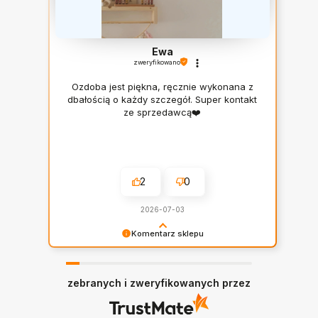
wyróżniona
Ewa
zweryfikowano
Ozdoba jest piękna, ręcznie wykonana z
dbałością o każdy szczegół. Super kontakt
ze sprzedawcą❤️
2
0
2026-07-03
Komentarz sklepu
Twoja recenzja wiele dla nas znaczy -
dziękujemy!
zebranych i zweryfikowanych przez