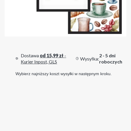
Dostawa
od 15,99 zł
-
2 - 5 dni
Wysyłka:
Kurier Inpost, GLS
roboczych
Wybierz najniższy koszt wysyłki w następnym kroku.
Wybierz wariant produktu:
Poszczególne warianty mogą różnić się ceną
*
Twój wybór