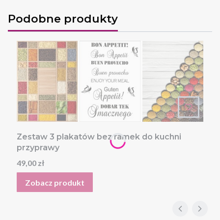
Podobne produkty
Zestaw 3 plakatów bez ramek do kuchni
przyprawy
Cena
49,00 zł
Zobacz produkt