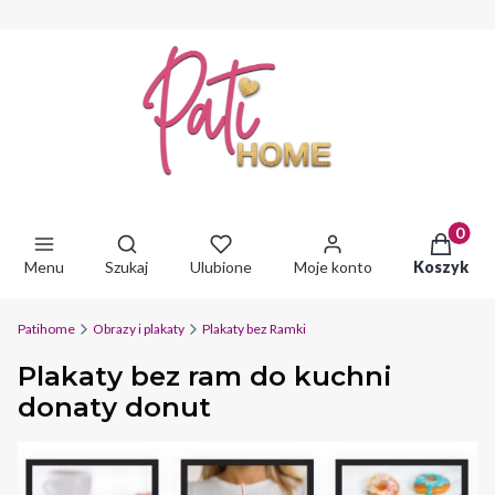
Produkty 
Otwórz wyszukiwarkę
Menu
Szukaj
Ulubione
Moje konto
Koszyk
Patihome
Obrazy i plakaty
Plakaty bez Ramki
Plakaty bez ram do kuchni
donaty donut