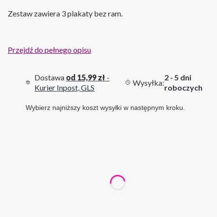
Zestaw zawiera 3 plakaty bez ram.
Przejdź do pełnego opisu
Dostawa
od 15,99 zł
-
2 - 5 dni
Wysyłka:
Kurier Inpost, GLS
roboczych
Wybierz najniższy koszt wysyłki w następnym kroku.
Wybierz wariant produktu:
Poszczególne warianty mogą różnić się ceną
*
wymiary jednego plakatu
30x40 cm