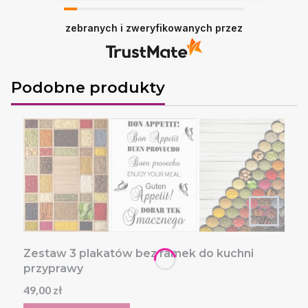
Ewa, dziękujemy za opinię :)
zebranych i zweryfikowanych przez
Podobne produkty
Zestaw 3 plakatów bez ramek do kuchni
przyprawy
Cena
49,00 zł