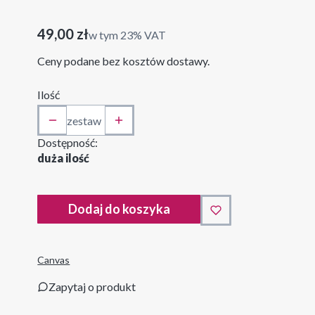
50x70 cm
Cena
49,00 zł
w tym 23% VAT
w tym
23%
VAT
Ceny podane bez kosztów dostawy.
Ilość
zestaw
Dostępność:
duża ilość
Dodaj do koszyka
Canvas
Zapytaj o produkt