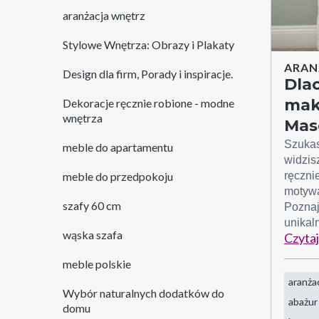
aranżacja wnętrz
Stylowe Wnętrza: Obrazy i Plakaty
ARAN
Design dla firm, Porady i inspiracje.
Dla
mak
Dekoracje ręcznie robione - modne
wnętrza
Mas
Szukas
meble do apartamentu
widzis
meble do przedpokoju
ręczn
motywa
szafy 60 cm
Poznaj
unikal
wąska szafa
Czytaj
meble polskie
aranża
Wybór naturalnych dodatków do
abażur
domu