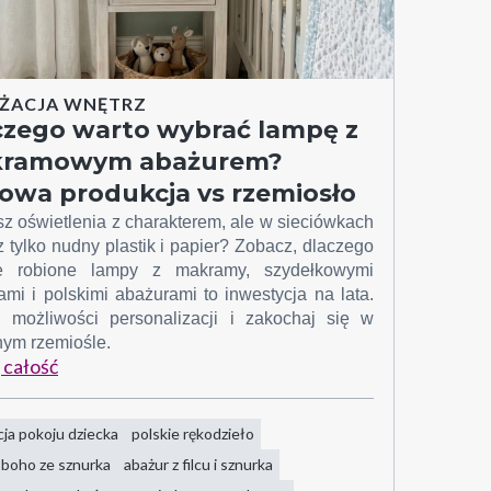
ŻACJA WNĘTRZ
czego warto wybrać lampę z
ramowym abażurem?
owa produkcja vs rzemiosło
z oświetlenia z charakterem, ale w sieciówkach
z tylko nudny plastik i papier? Zobacz, dlaczego
ie robione lampy z makramy, szydełkowymi
mi i polskimi abażurami to inwestycja na lata.
 możliwości personalizacji i zakochaj się w
nym rzemiośle.
 całość
cja pokoju dziecka
polskie rękodzieło
 boho ze sznurka
abażur z filcu i sznurka