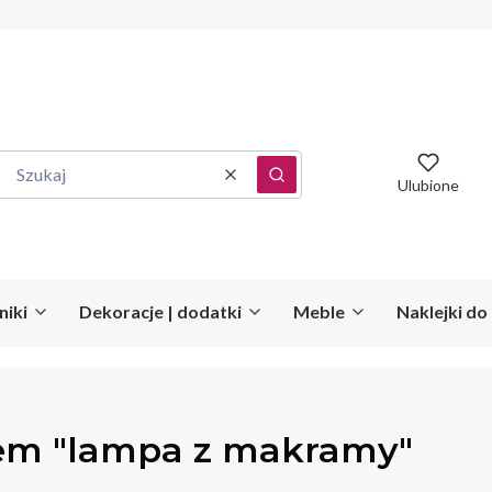
Wyczyść
Szukaj
Ulubione
niki
Dekoracje | dodatki
Meble
Naklejki d
em "lampa z makramy"