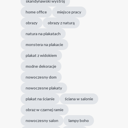
skandynawski wystrój
home office
miejsce pracy
obrazy
obrazy z naturą
natura na plakatach
monstera na plakacie
plakat z widokiem
modne dekoracje
nowoczesny dom
nowoczesne plakaty
plakat na ścianie
ściana w salonie
obraz w czarnej ramie
nowoczesny salon
lampy boho