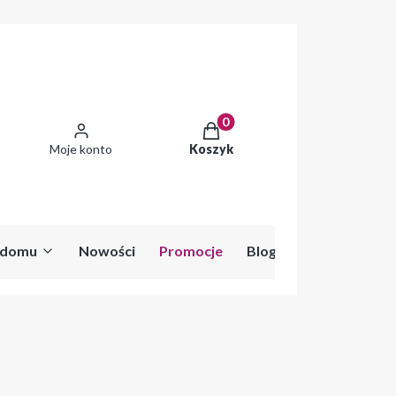
Produkty w koszyku: 0. Zobac
Moje konto
Koszyk
o domu
Nowości
Promocje
Blog