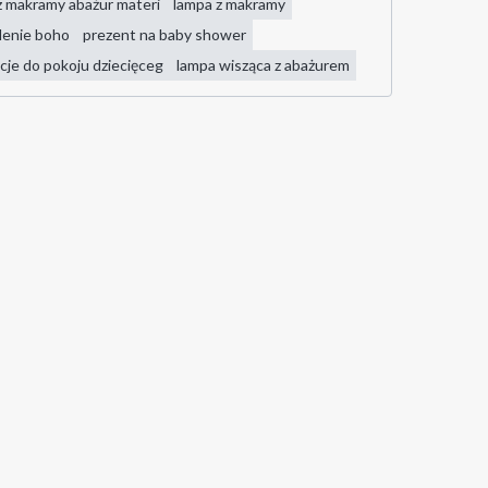
lampa z makramy abażur materi
lampa z makramy
lenie boho
prezent na baby shower
cje do pokoju dziecięceg
lampa wisząca z abażurem