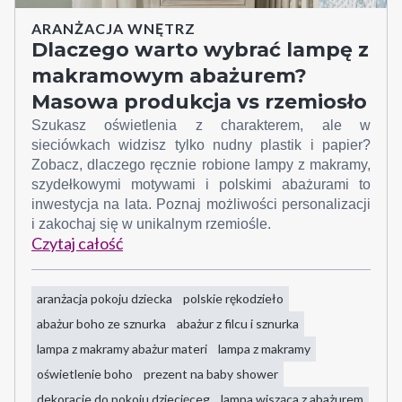
ARANŻACJA WNĘTRZ
Dlaczego warto wybrać lampę z
makramowym abażurem?
Masowa produkcja vs rzemiosło
Szukasz oświetlenia z charakterem, ale w
sieciówkach widzisz tylko nudny plastik i papier?
Zobacz, dlaczego ręcznie robione lampy z makramy,
szydełkowymi motywami i polskimi abażurami to
inwestycja na lata. Poznaj możliwości personalizacji
i zakochaj się w unikalnym rzemiośle.
Czytaj całość
aranżacja pokoju dziecka
polskie rękodzieło
abażur boho ze sznurka
abażur z filcu i sznurka
lampa z makramy abażur materi
lampa z makramy
oświetlenie boho
prezent na baby shower
dekoracje do pokoju dziecięceg
lampa wisząca z abażurem