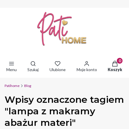
Produkty 
Otwórz wyszukiwarkę
Menu
Szukaj
Ulubione
Moje konto
Koszyk
Patihome
Blog
Wpisy oznaczone tagiem
"lampa z makramy
abażur materi"